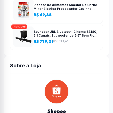
Picador De Alimentos Moedor De Carne
Mixer Elétrica Processador Cozinha
Casa Alho – 110v-220v
R$ 69,88
-40% OFF
Soundbar JBL Bluetooth, Cinema SB180,
2.1 Canais, Subwoofer de 6,5″ Sem Fio
110W RMS
R$ 779,01
R$ 1.299,00
Sobre a Loja
Shopee