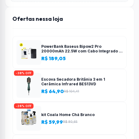
Ofertas nessa loja
PowerBank Baseus Bipow2 Pro
20000mAh 22.5W com Cabo Integrado e
Display Digital EnerFill FC51
R$ 189,05
-38% OFF
Escova Secadora Britânia 3 em 1
Cerâmica Infrared BES13VD
R$ 64,90
R$ 104,41
-26% OFF
kit Coala Home Chá Branco
R$ 59,99
R$ 80,65