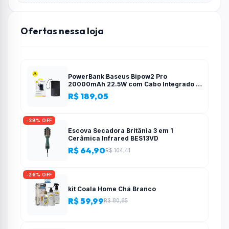
Ofertas nessa loja
PowerBank Baseus Bipow2 Pro
20000mAh 22.5W com Cabo Integrado e
Display Digital EnerFill FC51
R$ 189,05
-38% OFF
Escova Secadora Britânia 3 em 1
Cerâmica Infrared BES13VD
R$ 64,90
R$ 104,41
-26% OFF
kit Coala Home Chá Branco
R$ 59,99
R$ 80,65