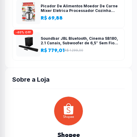
Picador De Alimentos Moedor De Carne
Mixer Elétrica Processador Cozinha
Casa Alho – 110v-220v
R$ 69,88
-40% OFF
Soundbar JBL Bluetooth, Cinema SB180,
2.1 Canais, Subwoofer de 6,5″ Sem Fio
110W RMS
R$ 779,01
R$ 1.299,00
Sobre a Loja
Shopee