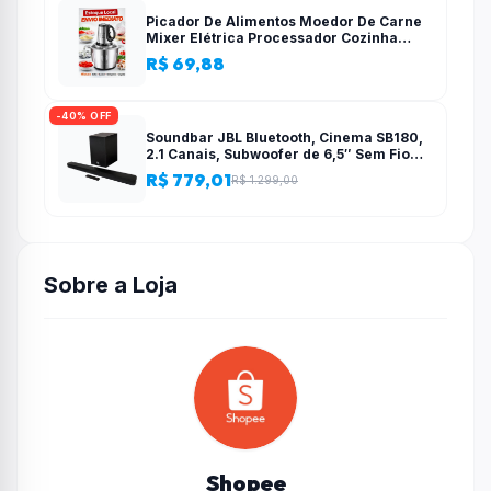
Picador De Alimentos Moedor De Carne
Mixer Elétrica Processador Cozinha
Casa Alho – 110v-220v
R$ 69,88
-40% OFF
Soundbar JBL Bluetooth, Cinema SB180,
2.1 Canais, Subwoofer de 6,5″ Sem Fio
110W RMS
R$ 779,01
R$ 1.299,00
Sobre a Loja
Shopee