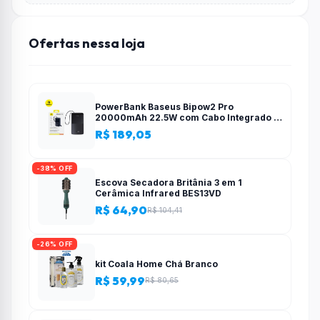
Ofertas nessa loja
PowerBank Baseus Bipow2 Pro
20000mAh 22.5W com Cabo Integrado e
Display Digital EnerFill FC51
R$ 189,05
-38% OFF
Escova Secadora Britânia 3 em 1
Cerâmica Infrared BES13VD
R$ 64,90
R$ 104,41
-26% OFF
kit Coala Home Chá Branco
R$ 59,99
R$ 80,65