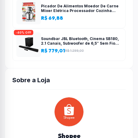
Picador De Alimentos Moedor De Carne
Mixer Elétrica Processador Cozinha
Casa Alho – 110v-220v
R$ 69,88
-40% OFF
Soundbar JBL Bluetooth, Cinema SB180,
2.1 Canais, Subwoofer de 6,5″ Sem Fio
110W RMS
R$ 779,01
R$ 1.299,00
Sobre a Loja
Shopee