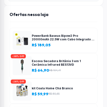
Ofertas nessa loja
PowerBank Baseus Bipow2 Pro
20000mAh 22.5W com Cabo Integrado e
Display Digital EnerFill FC51
R$ 189,05
-38% OFF
Escova Secadora Britânia 3 em 1
Cerâmica Infrared BES13VD
R$ 64,90
R$ 104,41
-26% OFF
kit Coala Home Chá Branco
R$ 59,99
R$ 80,65