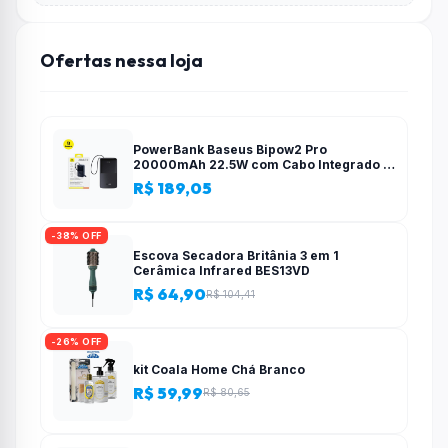
Ofertas nessa loja
PowerBank Baseus Bipow2 Pro
20000mAh 22.5W com Cabo Integrado e
Display Digital EnerFill FC51
R$ 189,05
-38% OFF
Escova Secadora Britânia 3 em 1
Cerâmica Infrared BES13VD
R$ 64,90
R$ 104,41
-26% OFF
kit Coala Home Chá Branco
R$ 59,99
R$ 80,65