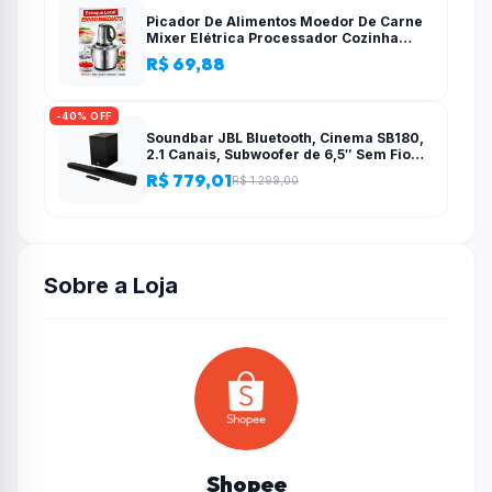
Picador De Alimentos Moedor De Carne
Mixer Elétrica Processador Cozinha
Casa Alho – 110v-220v
R$ 69,88
-40% OFF
Soundbar JBL Bluetooth, Cinema SB180,
2.1 Canais, Subwoofer de 6,5″ Sem Fio
110W RMS
R$ 779,01
R$ 1.299,00
Sobre a Loja
Shopee