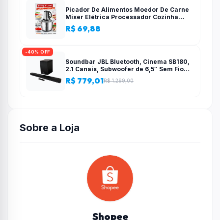
Picador De Alimentos Moedor De Carne
Mixer Elétrica Processador Cozinha
Casa Alho – 110v-220v
R$ 69,88
-40% OFF
Soundbar JBL Bluetooth, Cinema SB180,
2.1 Canais, Subwoofer de 6,5″ Sem Fio
110W RMS
R$ 779,01
R$ 1.299,00
Sobre a Loja
Shopee