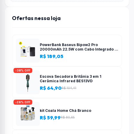
Ofertas nessa loja
PowerBank Baseus Bipow2 Pro
20000mAh 22.5W com Cabo Integrado e
Display Digital EnerFill FC51
R$ 189,05
-38% OFF
Escova Secadora Britânia 3 em 1
Cerâmica Infrared BES13VD
R$ 64,90
R$ 104,41
-26% OFF
kit Coala Home Chá Branco
R$ 59,99
R$ 80,65