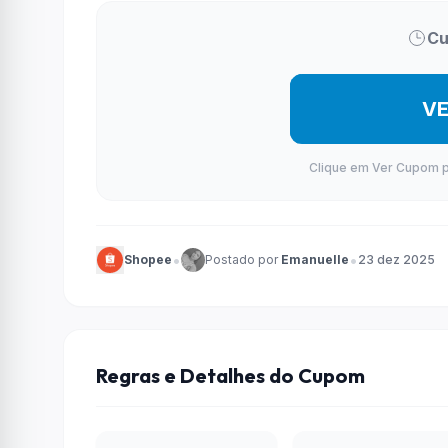
Cu
V
Clique em Ver Cupom par
•
•
Shopee
Postado por
Emanuelle
23 dez 2025
Regras e Detalhes do Cupom