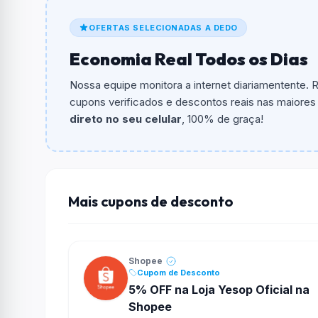
De quanto é o desconto?
OFERTAS SELECIONADAS A DEDO
O cupom dá
R$ 40,00
em compras.
Economia Real Todos os Dias
Qual é o valor minimo de compra?
O valor minimo de compra é R$ 289,00.
Nossa equipe monitora a internet diariamentente.
cupons verificados e descontos reais nas maiores l
Qual é o desconto máximo?
direto no seu celular
, 100% de graça!
Não informado ou sem limite.
Funciona em qualquer produto?
Não necessariamente. Depende de itens partic
podem não aceitar cupons.
Mais cupons de desconto
Shopee
Cupom de Desconto
5% OFF na Loja Yesop Oficial na
Shopee