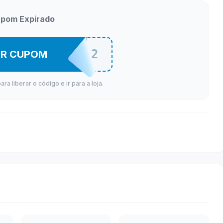
pom Expirado
MENO90302
ER CUPOM
a liberar o código e ir para a loja.