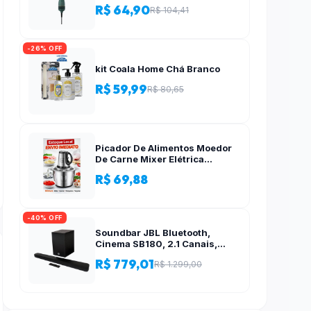
R$ 64,90
R$ 104,41
-26% OFF
kit Coala Home Chá Branco
R$ 59,99
R$ 80,65
Picador De Alimentos Moedor
De Carne Mixer Elétrica
Processador Cozinha Casa
R$ 69,88
Alho – 110v-220v
-40% OFF
Soundbar JBL Bluetooth,
Cinema SB180, 2.1 Canais,
Subwoofer de 6,5″ Sem Fio
R$ 779,01
R$ 1.299,00
110W RMS