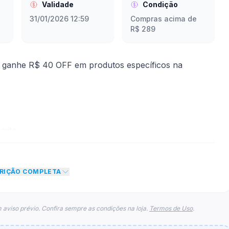
Validade
Condição
31/01/2026 12:59
Compras acima de
R$ 289
e ganhe R$ 40 OFF em produtos específicos na
mite
to de R$ 40,00 no total do carrinho, não foram
CRIÇÃO COMPLETA
eto máximo para esse cupom.
 aviso prévio. Confira sempre as condições na loja.
Termos de Uso
.