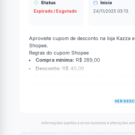
Status
Início
Expirado / Esgotado
24/11/2025 03:13
Aproveite cupom de desconto na loja Kazza 
Shopee.
Regras do cupom Shopee
Compra mínima:
R$ 289,00
Desconto:
R$ 40,00
Desconto máximo:
Não informado / Sem li
Vencimento:
Válido até 31/01/2026
Na prática, a empresa
Shopee
dará um descon
VER DES
econtradas informações sobre restrição de t
FAQ – Cupom Shopee
Qual é o código de desconto?
Informações sujeitas a erros humanos e alterações sem
O código é
MENO90302
.