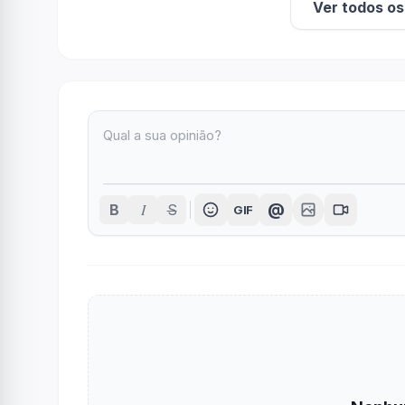
Ver todos o
I
@
B
S
GIF