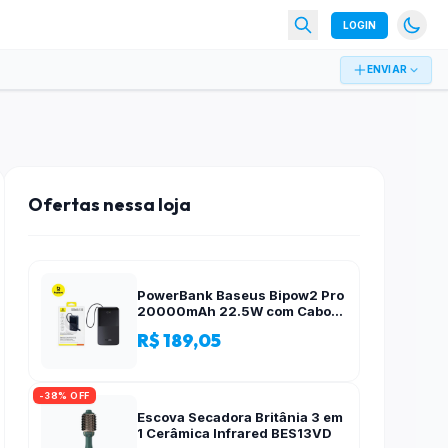
LOGIN
ENVIAR
Ofertas nessa loja
PowerBank Baseus Bipow2 Pro
20000mAh 22.5W com Cabo
Integrado e Display Digital
R$ 189,05
EnerFill FC51
-38% OFF
Escova Secadora Britânia 3 em
1 Cerâmica Infrared BES13VD