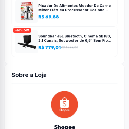
Picador De Alimentos Moedor De Carne
Mixer Elétrica Processador Cozinha
Casa Alho – 110v-220v
R$ 69,88
-40% OFF
Soundbar JBL Bluetooth, Cinema SB180,
2.1 Canais, Subwoofer de 6,5″ Sem Fio
110W RMS
R$ 779,01
R$ 1.299,00
Sobre a Loja
Shopee