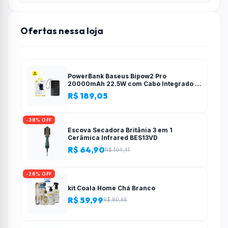
Ofertas nessa loja
PowerBank Baseus Bipow2 Pro
20000mAh 22.5W com Cabo Integrado e
Display Digital EnerFill FC51
R$ 189,05
-38% OFF
Escova Secadora Britânia 3 em 1
Cerâmica Infrared BES13VD
R$ 64,90
R$ 104,41
-26% OFF
kit Coala Home Chá Branco
R$ 59,99
R$ 80,65