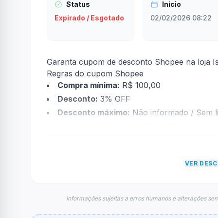
Status
Início
Expirado / Esgotado
02/02/2026 08:22
Garanta cupom de desconto Shopee na loja Is
Regras do cupom Shopee
Compra mínima:
R$ 100,00
Desconto:
3% OFF
Desconto máximo:
Não informado / Sem li
Vencimento:
Válido até 30/04/2026
Na prática, a empresa
Shopee
dará um descon
informações sobre restrição de teto máximo 
VER DES
FAQ – Cupom Shopee
Qual é o código de desconto?
O código é
ISMACMP
.
Informações sujeitas a erros humanos e alterações sem
De quanto é o desconto?