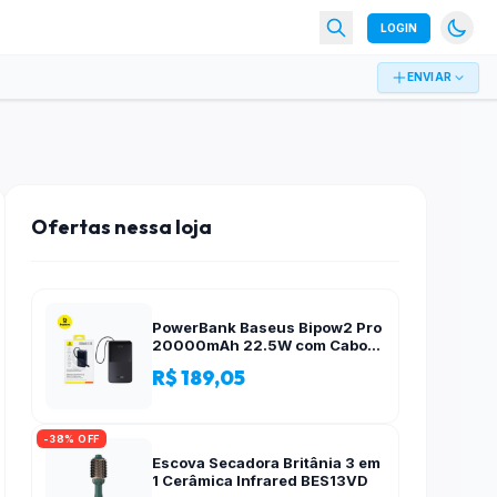
LOGIN
ENVIAR
Ofertas nessa loja
PowerBank Baseus Bipow2 Pro
20000mAh 22.5W com Cabo
Integrado e Display Digital
R$ 189,05
EnerFill FC51
-38% OFF
Escova Secadora Britânia 3 em
1 Cerâmica Infrared BES13VD