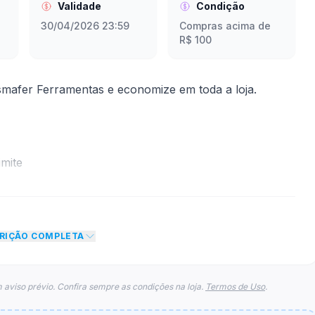
Validade
Condição
30/04/2026 23:59
Compras acima de
R$ 100
mafer Ferramentas e economize em toda a loja.
mite
to de 3% no total do carrinho, não foram econtradas
para esse cupom.
CRIÇÃO COMPLETA
 aviso prévio. Confira sempre as condições na loja.
Termos de Uso
.