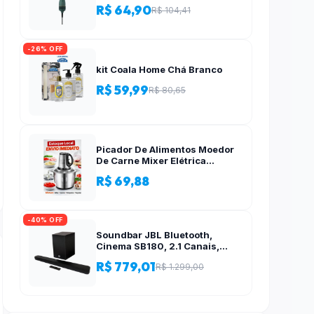
R$ 64,90
R$ 104,41
-26% OFF
kit Coala Home Chá Branco
R$ 59,99
R$ 80,65
Picador De Alimentos Moedor
De Carne Mixer Elétrica
Processador Cozinha Casa
R$ 69,88
Alho – 110v-220v
-40% OFF
Soundbar JBL Bluetooth,
Cinema SB180, 2.1 Canais,
Subwoofer de 6,5″ Sem Fio
R$ 779,01
R$ 1.299,00
110W RMS