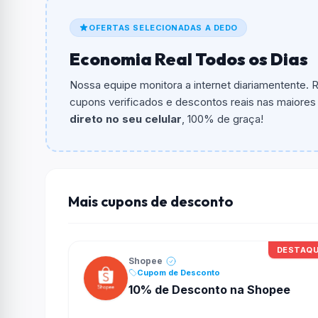
O cupom dá
3% OFF
em compras.
OFERTAS SELECIONADAS A DEDO
Qual é o valor minimo de compra?
Economia Real Todos os Dias
O valor minimo de compra é R$ 100,00.
Nossa equipe monitora a internet diariamentente.
Qual é o desconto máximo?
cupons verificados e descontos reais nas maiores l
Não informado ou sem limite.
direto no seu celular
, 100% de graça!
Funciona em qualquer produto?
Não necessariamente. Depende de itens partic
podem não aceitar cupons.
Mais cupons de desconto
DESTAQ
Shopee
Cupom de Desconto
10% de Desconto na Shopee