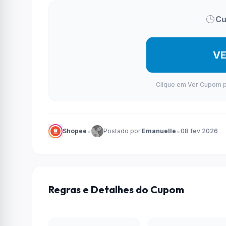
Cu
V
Clique em Ver Cupom par
•
•
Shopee
Postado por
Emanuelle
08 fev 2026
Regras e Detalhes do Cupom