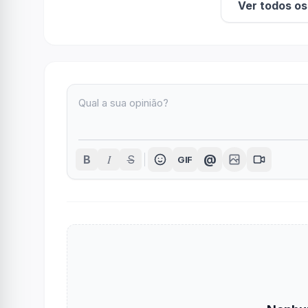
Ver todos o
I
@
B
S
GIF