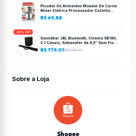
Picador De Alimentos Moedor De Carne
Mixer Elétrica Processador Cozinha
Casa Alho – 110v-220v
R$ 69,88
-40% OFF
Soundbar JBL Bluetooth, Cinema SB180,
2.1 Canais, Subwoofer de 6,5″ Sem Fio
110W RMS
R$ 779,01
R$ 1.299,00
Sobre a Loja
Shopee