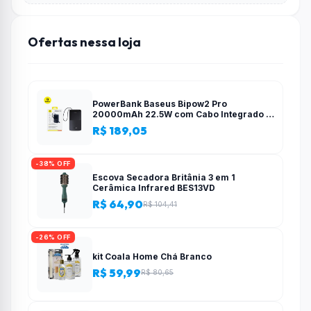
Ofertas nessa loja
PowerBank Baseus Bipow2 Pro
20000mAh 22.5W com Cabo Integrado e
Display Digital EnerFill FC51
R$ 189,05
-38% OFF
Escova Secadora Britânia 3 em 1
Cerâmica Infrared BES13VD
R$ 64,90
R$ 104,41
-26% OFF
kit Coala Home Chá Branco
R$ 59,99
R$ 80,65