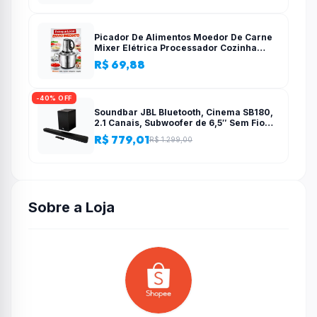
Picador De Alimentos Moedor De Carne
Mixer Elétrica Processador Cozinha
Casa Alho – 110v-220v
R$ 69,88
-40% OFF
Soundbar JBL Bluetooth, Cinema SB180,
2.1 Canais, Subwoofer de 6,5″ Sem Fio
110W RMS
R$ 779,01
R$ 1.299,00
Sobre a Loja