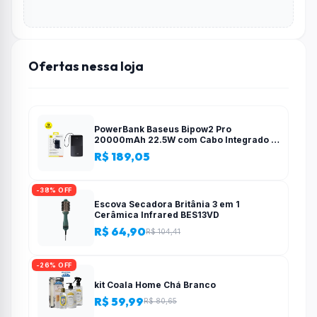
Ofertas nessa loja
PowerBank Baseus Bipow2 Pro
20000mAh 22.5W com Cabo Integrado e
Display Digital EnerFill FC51
R$ 189,05
-38% OFF
Escova Secadora Britânia 3 em 1
Cerâmica Infrared BES13VD
R$ 64,90
R$ 104,41
-26% OFF
kit Coala Home Chá Branco
R$ 59,99
R$ 80,65