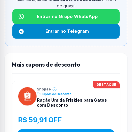
Qual é o desconto máximo?
de graça!
Não informado ou sem limite.
Entrar no Grupo WhatsApp
Funciona em qualquer produto?
Não necessariamente. Depende de itens participantes
Entrar no Telegram
e alguns vendedores ou produtos especificos podem
não aceitar cupons.
Mais cupons de desconto
DESTAQUE
Shopee
Cupom de Desconto
Ração Úmida Friskies para Gatos
com Desconto
R$ 59,91 OFF