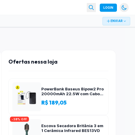
LOGIN
ENVIAR
Ofertas nessa loja
PowerBank Baseus Bipow2 Pro
20000mAh 22.5W com Cabo
Integrado e Display Digital
R$ 189,05
EnerFill FC51
-38% OFF
Escova Secadora Britânia 3 em
1 Cerâmica Infrared BES13VD