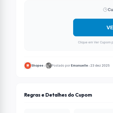
Cu
V
Clique em Ver Cupom par
•
•
Shopee
Postado por
Emanuelle
23 dez 2025
Regras e Detalhes do Cupom