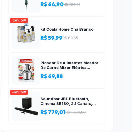
R$ 64,90
R$ 104,41
-26% OFF
kit Coala Home Chá Branco
R$ 59,99
R$ 80,65
Picador De Alimentos Moedor
De Carne Mixer Elétrica
Processador Cozinha Casa
R$ 69,88
Alho – 110v-220v
-40% OFF
Soundbar JBL Bluetooth,
Cinema SB180, 2.1 Canais,
Subwoofer de 6,5″ Sem Fio
R$ 779,01
R$ 1.299,00
110W RMS