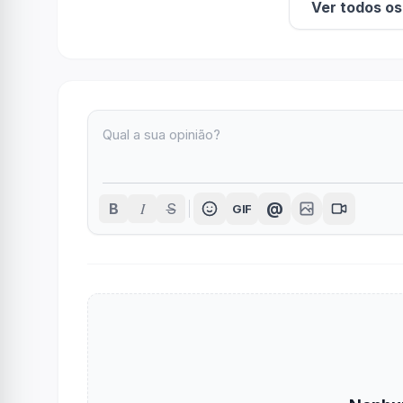
Ver todos o
I
@
B
S
GIF