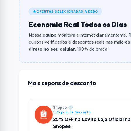
O cupom dá
R$ 5,00
em compras.
OFERTAS SELECIONADAS A DEDO
Qual é o valor minimo de compra?
Economia Real Todos os Dias
O valor minimo de compra é R$ 500,00.
Nossa equipe monitora a internet diariamentente.
Qual é o desconto máximo?
cupons verificados e descontos reais nas maiores l
Não informado ou sem limite.
direto no seu celular
, 100% de graça!
Funciona em qualquer produto?
Não necessariamente. Depende de itens partic
podem não aceitar cupons.
Mais cupons de desconto
Shopee
Cupom de Desconto
25% OFF na Lovito Loja Oficial na
Shopee