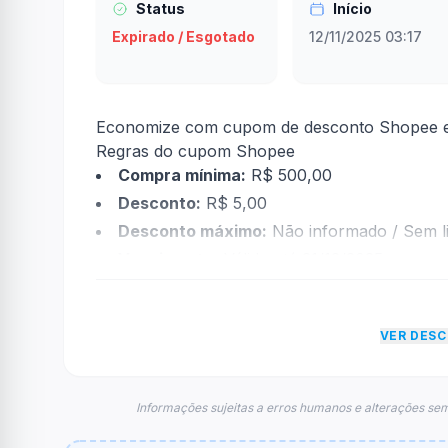
Status
Início
Expirado / Esgotado
12/11/2025 03:17
Economize com cupom de desconto Shopee e ga
Regras do cupom Shopee
Compra mínima:
R$ 500,00
Desconto:
R$ 5,00
Desconto máximo:
Não informado / Sem li
Vencimento:
Válido até 31/12/2025
Na prática, a empresa
Shopee
dará um descon
econtradas informações sobre restrição de t
VER DES
FAQ – Cupom Shopee
Qual é o código de desconto?
O código é
INFI23249
.
Informações sujeitas a erros humanos e alterações sem
De quanto é o desconto?