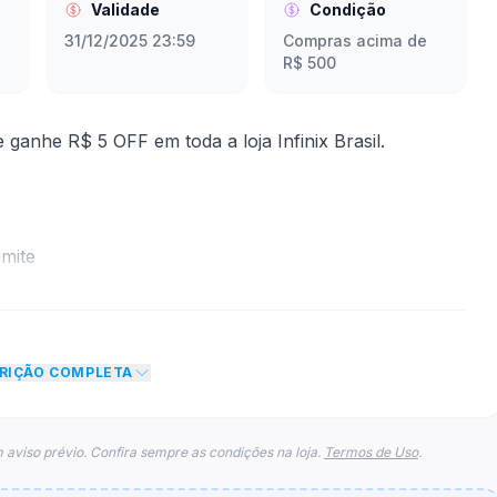
Validade
Condição
31/12/2025 23:59
Compras acima de
R$ 500
nhe R$ 5 OFF em toda a loja Infinix Brasil.
mite
to de R$ 5,00 no total do carrinho, não foram
eto máximo para esse cupom.
CRIÇÃO COMPLETA
 aviso prévio. Confira sempre as condições na loja.
Termos de Uso
.