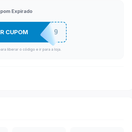
pom Expirado
INFI23249
ER CUPOM
a liberar o código e ir para a loja.