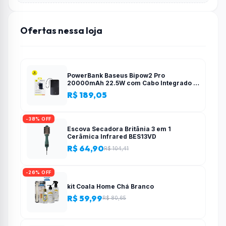
Ofertas nessa loja
PowerBank Baseus Bipow2 Pro
20000mAh 22.5W com Cabo Integrado e
Display Digital EnerFill FC51
R$ 189,05
-38% OFF
Escova Secadora Britânia 3 em 1
Cerâmica Infrared BES13VD
R$ 64,90
R$ 104,41
-26% OFF
kit Coala Home Chá Branco
R$ 59,99
R$ 80,65