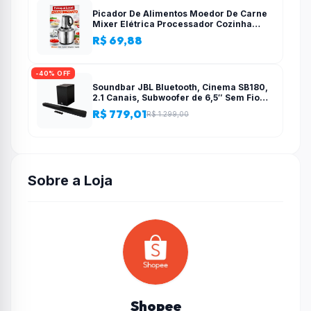
Picador De Alimentos Moedor De Carne
Mixer Elétrica Processador Cozinha
Casa Alho – 110v-220v
R$ 69,88
-40% OFF
Soundbar JBL Bluetooth, Cinema SB180,
2.1 Canais, Subwoofer de 6,5″ Sem Fio
110W RMS
R$ 779,01
R$ 1.299,00
Sobre a Loja
Shopee