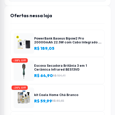
Ofertas nessa loja
PowerBank Baseus Bipow2 Pro
20000mAh 22.5W com Cabo Integrado e
Display Digital EnerFill FC51
R$ 189,05
-38% OFF
Escova Secadora Britânia 3 em 1
Cerâmica Infrared BES13VD
R$ 64,90
R$ 104,41
-26% OFF
kit Coala Home Chá Branco
R$ 59,99
R$ 80,65