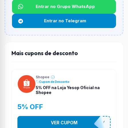
Não informado ou sem limite.
Entrar no Grupo WhatsApp
Funciona em qualquer produto?
Entrar no Telegram
Não necessariamente. Depende de itens participantes
e alguns vendedores ou produtos especificos podem
não aceitar cupons.
Mais cupons de desconto
Shopee
Cupom de Desconto
5% OFF na Loja Yesop Oficial na
Shopee
5% OFF
VER CUPOM
YESO274Y