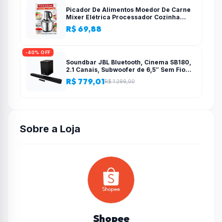
Picador De Alimentos Moedor De Carne
Mixer Elétrica Processador Cozinha
Casa Alho – 110v-220v
R$ 69,88
-40% OFF
Soundbar JBL Bluetooth, Cinema SB180,
2.1 Canais, Subwoofer de 6,5″ Sem Fio
110W RMS
R$ 779,01
R$ 1.299,00
Sobre a Loja
Shopee