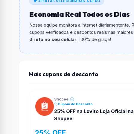
OFERTAS SELECIONADAS A DEDO
Qual é o valor minimo de compra?
Economia Real Todos os Dias
O valor minimo de compra é R$ 499,00.
Nossa equipe monitora a internet diariamentente.
Qual é o desconto máximo?
cupons verificados e descontos reais nas maiores l
Não informado ou sem limite.
direto no seu celular
, 100% de graça!
Funciona em qualquer produto?
Não necessariamente. Depende de itens partic
podem não aceitar cupons.
Mais cupons de desconto
Shopee
Cupom de Desconto
25% OFF na Lovito Loja Oficial na
Shopee
25% OFF