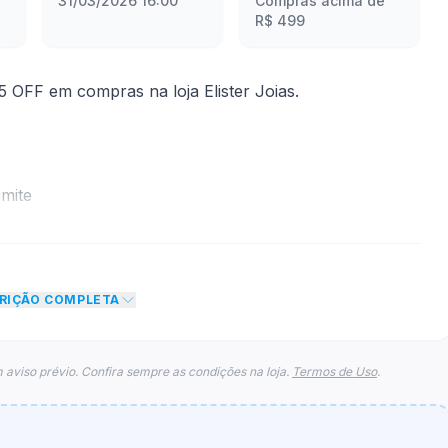
31/03/2026 16:00
Compras acima de
R$ 499
OFF em compras na loja Elister Joias.
mite
to de R$ 15,00 no total do carrinho, não foram
eto máximo para esse cupom.
CRIÇÃO COMPLETA
 aviso prévio. Confira sempre as condições na loja.
Termos de Uso
.