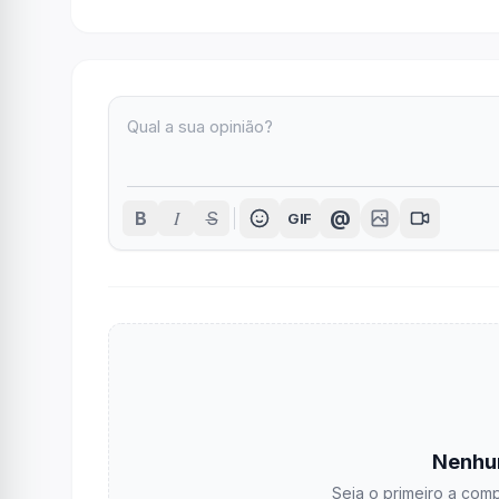
I
@
B
S
GIF
Nenhu
Seja o primeiro a comp