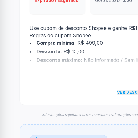
Expirado / Esgotado
06/01/2026 15:00
Use cupom de desconto Shopee e ganhe R$15 
Regras do cupom Shopee
Compra mínima:
R$ 499,00
Desconto:
R$ 15,00
Desconto máximo:
Não informado / Sem li
Vencimento:
Válido até 31/03/2026
Na prática, a empresa
Shopee
dará um descon
econtradas informações sobre restrição de t
VER DES
FAQ – Cupom Shopee
Qual é o código de desconto?
O código é
ELIS2026
.
Informações sujeitas a erros humanos e alterações sem
De quanto é o desconto?
O cupom dá
R$ 15,00
em compras.