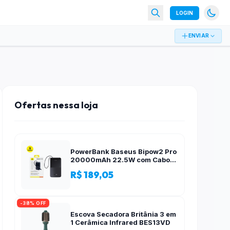
LOGIN
ENVIAR
Ofertas nessa loja
PowerBank Baseus Bipow2 Pro
20000mAh 22.5W com Cabo
Integrado e Display Digital
R$ 189,05
EnerFill FC51
-38% OFF
Escova Secadora Britânia 3 em
1 Cerâmica Infrared BES13VD