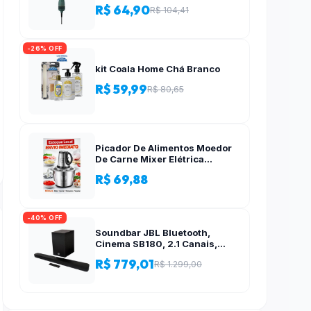
R$ 64,90
R$ 104,41
-26% OFF
kit Coala Home Chá Branco
R$ 59,99
R$ 80,65
Picador De Alimentos Moedor
De Carne Mixer Elétrica
Processador Cozinha Casa
R$ 69,88
Alho – 110v-220v
-40% OFF
Soundbar JBL Bluetooth,
Cinema SB180, 2.1 Canais,
Subwoofer de 6,5″ Sem Fio
R$ 779,01
R$ 1.299,00
110W RMS