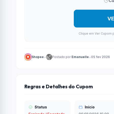
Cu
V
Clique em Ver Cupom par
•
•
Shopee
Postado por
Emanuelle
05 fev 2026
Regras e Detalhes do Cupom
Status
Início