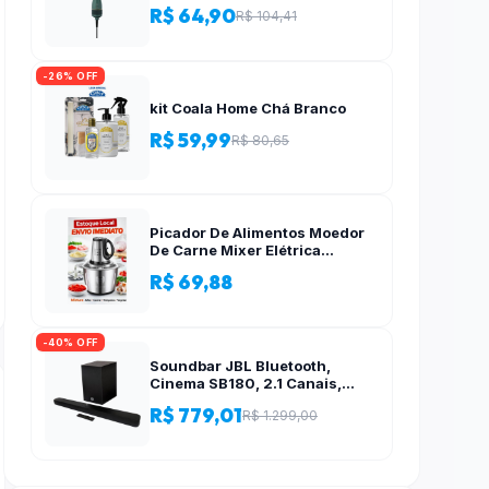
R$ 64,90
R$ 104,41
-26% OFF
kit Coala Home Chá Branco
R$ 59,99
R$ 80,65
Picador De Alimentos Moedor
De Carne Mixer Elétrica
Processador Cozinha Casa
R$ 69,88
Alho – 110v-220v
-40% OFF
Soundbar JBL Bluetooth,
Cinema SB180, 2.1 Canais,
Subwoofer de 6,5″ Sem Fio
R$ 779,01
R$ 1.299,00
110W RMS