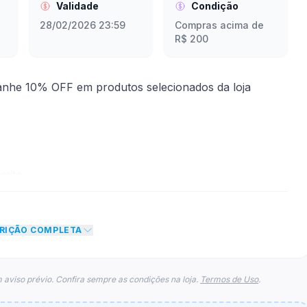
Validade
Condição
28/02/2026 23:59
Compras acima de
R$ 200
nhe 10% OFF em produtos selecionados da loja
mite
to de 10% no total do carrinho, não foram
CRIÇÃO COMPLETA
eto máximo para esse cupom.
 aviso prévio. Confira sempre as condições na loja.
Termos de Uso
.