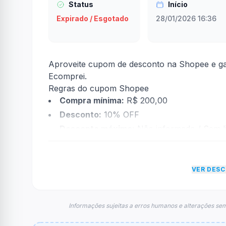
Status
Início
Expirado / Esgotado
28/01/2026 16:36
Aproveite cupom de desconto na Shopee e ga
Ecomprei.
Regras do cupom Shopee
Compra mínima:
R$ 200,00
Desconto:
10% OFF
Desconto máximo:
Não informado / Sem li
Vencimento:
Válido até 28/02/2026
Na prática, a empresa
Shopee
dará um descon
VER DES
econtradas informações sobre restrição de t
FAQ – Cupom Shopee
Qual é o código de desconto?
Informações sujeitas a erros humanos e alterações sem
O código é
ECOMHEALE
.