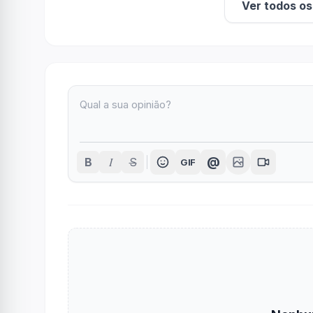
Ver todos o
I
@
B
S
GIF