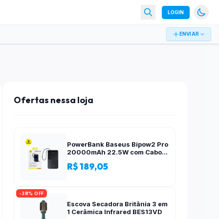
LOGIN
ENVIAR
Ofertas nessa loja
PowerBank Baseus Bipow2 Pro
20000mAh 22.5W com Cabo
Integrado e Display Digital
R$ 189,05
EnerFill FC51
-38% OFF
Escova Secadora Britânia 3 em
1 Cerâmica Infrared BES13VD