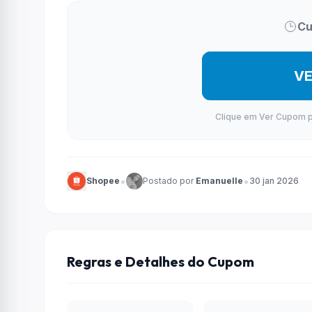
Cu
V
Clique em Ver Cupom par
•
•
Shopee
Postado por
Emanuelle
30 jan 2026
Regras e Detalhes do Cupom