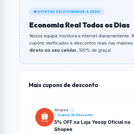
De quanto é o desconto?
OFERTAS SELECIONADAS A DEDO
O cupom dá
10% OFF
em compras.
Economia Real Todos os Dias
Qual é o valor minimo de compra?
O valor minimo de compra é R$ 200,00.
Nossa equipe monitora a internet diariamentente.
cupons verificados e descontos reais nas maiores l
Qual é o desconto máximo?
direto no seu celular
, 100% de graça!
Não informado ou sem limite.
Funciona em qualquer produto?
Não necessariamente. Depende de itens partic
podem não aceitar cupons.
Mais cupons de desconto
Shopee
Cupom de Desconto
5% OFF na Loja Yesop Oficial na
Shopee