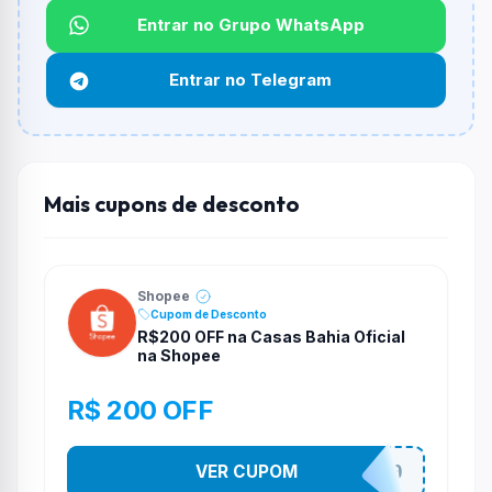
Não informado ou sem limite.
Entrar no Grupo WhatsApp
Funciona em qualquer produto?
Entrar no Telegram
Não necessariamente. Depende de itens participantes
e alguns vendedores ou produtos especificos podem
não aceitar cupons.
Mais cupons de desconto
Shopee
Cupom de Desconto
R$200 OFF na Casas Bahia Oficial
na Shopee
R$ 200 OFF
VER CUPOM
CASATE200