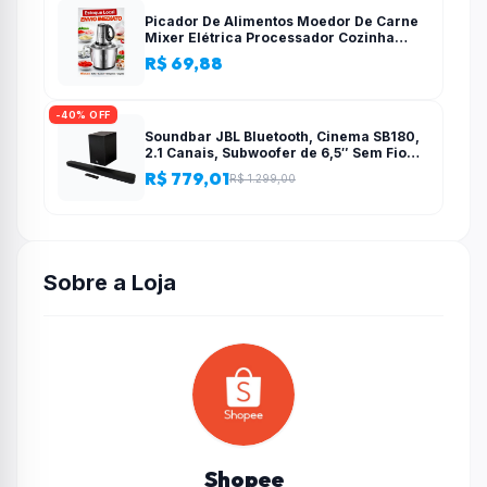
Picador De Alimentos Moedor De Carne
Mixer Elétrica Processador Cozinha
Casa Alho – 110v-220v
R$ 69,88
-40% OFF
Soundbar JBL Bluetooth, Cinema SB180,
2.1 Canais, Subwoofer de 6,5″ Sem Fio
110W RMS
R$ 779,01
R$ 1.299,00
Sobre a Loja
Shopee