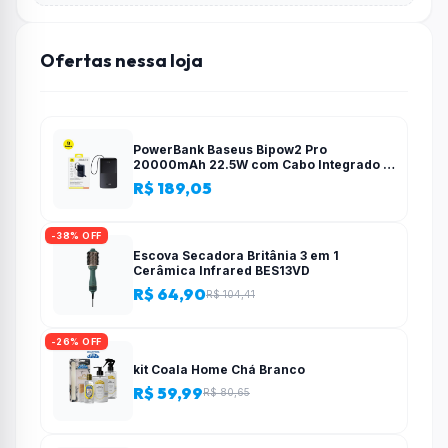
Ofertas nessa loja
PowerBank Baseus Bipow2 Pro
20000mAh 22.5W com Cabo Integrado e
Display Digital EnerFill FC51
R$ 189,05
-38% OFF
Escova Secadora Britânia 3 em 1
Cerâmica Infrared BES13VD
R$ 64,90
R$ 104,41
-26% OFF
kit Coala Home Chá Branco
R$ 59,99
R$ 80,65