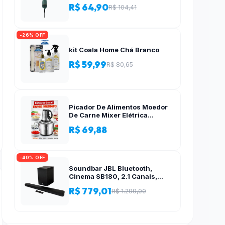
R$ 64,90
R$ 104,41
-26% OFF
kit Coala Home Chá Branco
R$ 59,99
R$ 80,65
Picador De Alimentos Moedor
De Carne Mixer Elétrica
Processador Cozinha Casa
R$ 69,88
Alho – 110v-220v
-40% OFF
Soundbar JBL Bluetooth,
Cinema SB180, 2.1 Canais,
Subwoofer de 6,5″ Sem Fio
R$ 779,01
R$ 1.299,00
110W RMS