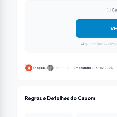
Cu
V
Clique em Ver Cupom par
•
•
Shopee
Postado por
Emanuelle
05 fev 2026
Regras e Detalhes do Cupom