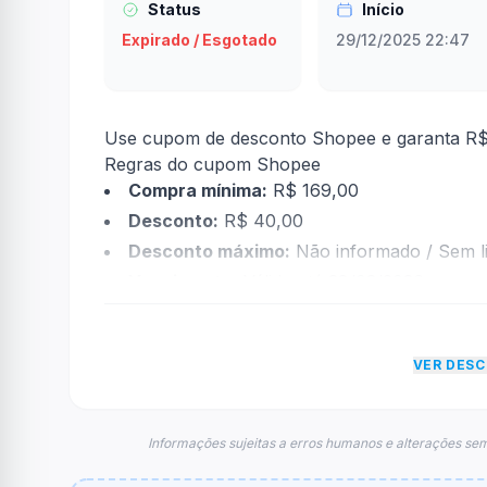
Status
Início
Expirado / Esgotado
29/12/2025 22:47
Use cupom de desconto Shopee e garanta R$
Regras do cupom Shopee
Compra mínima:
R$ 169,00
Desconto:
R$ 40,00
Desconto máximo:
Não informado / Sem li
Vencimento:
Válido até 28/02/2026
Na prática, a empresa
Shopee
dará um descon
econtradas informações sobre restrição de t
VER DES
FAQ – Cupom Shopee
Qual é o código de desconto?
O código é
SEIS126ZA
.
Informações sujeitas a erros humanos e alterações sem
De quanto é o desconto?