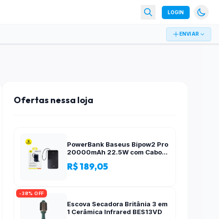
LOGIN
ENVIAR
Ofertas nessa loja
PowerBank Baseus Bipow2 Pro
20000mAh 22.5W com Cabo
Integrado e Display Digital
R$ 189,05
EnerFill FC51
-38% OFF
Escova Secadora Britânia 3 em
1 Cerâmica Infrared BES13VD