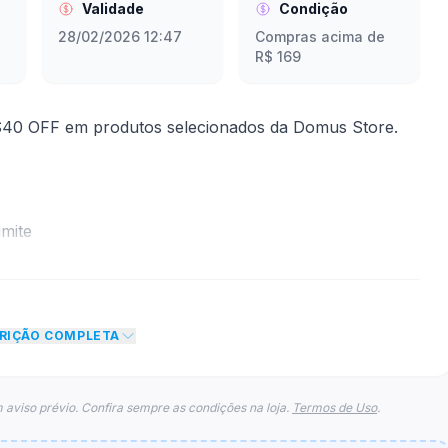
Validade
Condição
28/02/2026 12:47
Compras acima de
R$ 169
40 OFF em produtos selecionados da Domus Store.
mite
to de R$ 40,00 no total do carrinho, não foram
eto máximo para esse cupom.
CRIÇÃO COMPLETA
 aviso prévio. Confira sempre as condições na loja.
Termos de Uso
.