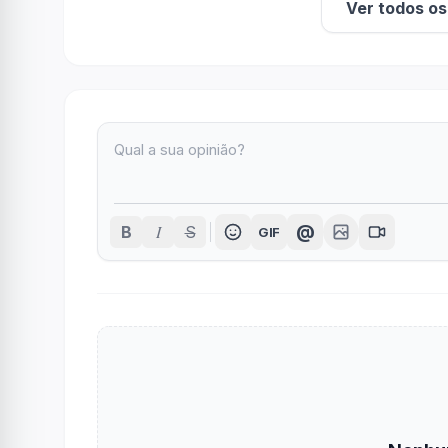
Ver todos o
I
@
B
S
GIF