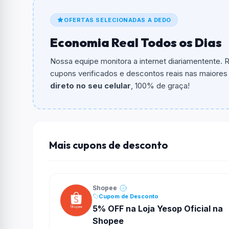
O cupom dá
R$ 40,00
em compras.
OFERTAS SELECIONADAS A DEDO
Qual é o valor minimo de compra?
Economia Real Todos os Dias
O valor minimo de compra é R$ 169,00.
Nossa equipe monitora a internet diariamentente.
Qual é o desconto máximo?
cupons verificados e descontos reais nas maiores l
Não informado ou sem limite.
direto no seu celular
, 100% de graça!
Funciona em qualquer produto?
Não necessariamente. Depende de itens partic
podem não aceitar cupons.
Mais cupons de desconto
Shopee
Cupom de Desconto
5% OFF na Loja Yesop Oficial na
Shopee