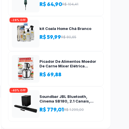
R$ 64,90
R$ 104,41
-26% OFF
kit Coala Home Chá Branco
R$ 59,99
R$ 80,65
Picador De Alimentos Moedor
De Carne Mixer Elétrica
Processador Cozinha Casa
R$ 69,88
Alho – 110v-220v
-40% OFF
Soundbar JBL Bluetooth,
Cinema SB180, 2.1 Canais,
Subwoofer de 6,5″ Sem Fio
R$ 779,01
R$ 1.299,00
110W RMS