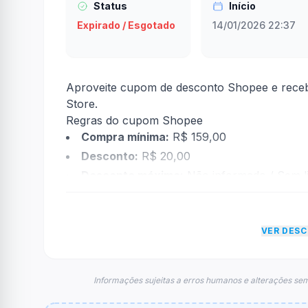
Status
Início
Expirado / Esgotado
14/01/2026 22:37
Aproveite cupom de desconto Shopee e rece
Store.
Regras do cupom Shopee
Compra mínima:
R$ 159,00
Desconto:
R$ 20,00
Desconto máximo:
Não informado / Sem li
Vencimento:
Válido até 31/03/2026
Na prática, a empresa
Shopee
dará um descon
VER DES
econtradas informações sobre restrição de t
FAQ – Cupom Shopee
Qual é o código de desconto?
Informações sujeitas a erros humanos e alterações sem
O código é
SEIS167U
.