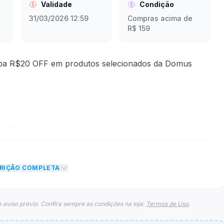
Validade
Condição
31/03/2026 12:59
Compras acima de
R$ 159
ba R$20 OFF em produtos selecionados da Domus
mite
to de R$ 20,00 no total do carrinho, não foram
CRIÇÃO COMPLETA
eto máximo para esse cupom.
 aviso prévio. Confira sempre as condições na loja.
Termos de Uso
.