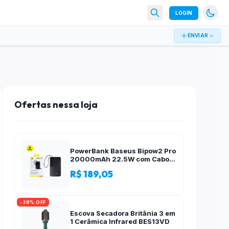
LOGIN
ENVIAR
Ofertas nessa loja
PowerBank Baseus Bipow2 Pro
20000mAh 22.5W com Cabo
Integrado e Display Digital
R$ 189,05
EnerFill FC51
-38% OFF
Escova Secadora Britânia 3 em
1 Cerâmica Infrared BES13VD