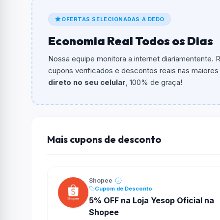
De quanto é o desconto?
OFERTAS SELECIONADAS A DEDO
O cupom dá
R$ 20,00
em compras.
Economia Real Todos os Dias
Qual é o valor minimo de compra?
O valor minimo de compra é R$ 159,00.
Nossa equipe monitora a internet diariamentente.
cupons verificados e descontos reais nas maiores l
Qual é o desconto máximo?
direto no seu celular
, 100% de graça!
Não informado ou sem limite.
Funciona em qualquer produto?
Não necessariamente. Depende de itens partic
podem não aceitar cupons.
Mais cupons de desconto
Shopee
Cupom de Desconto
5% OFF na Loja Yesop Oficial na
Shopee