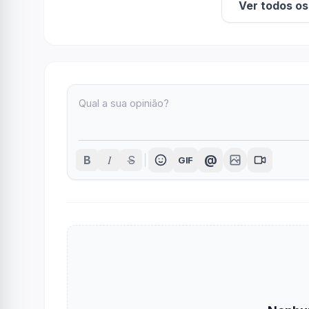
Ver todos o
I
@
B
S
GIF