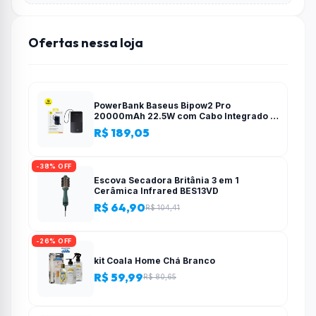
Ofertas nessa loja
PowerBank Baseus Bipow2 Pro
20000mAh 22.5W com Cabo Integrado e
Display Digital EnerFill FC51
R$ 189,05
-38% OFF
Escova Secadora Britânia 3 em 1
Cerâmica Infrared BES13VD
R$ 64,90
R$ 104,41
-26% OFF
kit Coala Home Chá Branco
R$ 59,99
R$ 80,65