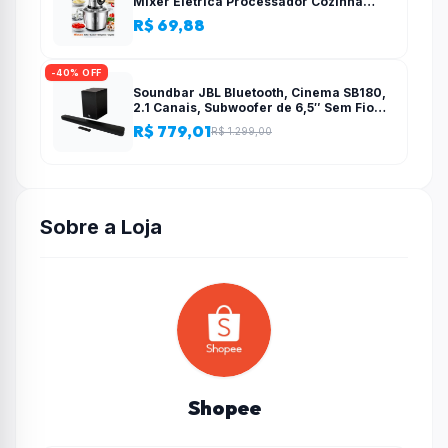
Mixer Elétrica Processador Cozinha
Casa Alho – 110v-220v
R$ 69,88
-40% OFF
Soundbar JBL Bluetooth, Cinema SB180,
2.1 Canais, Subwoofer de 6,5″ Sem Fio
110W RMS
R$ 779,01
R$ 1.299,00
Sobre a Loja
Shopee