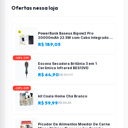
Ofertas nessa loja
PowerBank Baseus Bipow2 Pro
20000mAh 22.5W com Cabo Integrado e
Display Digital EnerFill FC51
R$ 189,05
-38% OFF
Escova Secadora Britânia 3 em 1
Cerâmica Infrared BES13VD
R$ 64,90
R$ 104,41
-26% OFF
kit Coala Home Chá Branco
R$ 59,99
R$ 80,65
Picador De Alimentos Moedor De Carne