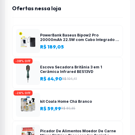
Ofertas nessa loja
PowerBank Baseus Bipow2 Pro
20000mAh 22.5W com Cabo Integrado e
Display Digital EnerFill FC51
R$ 189,05
-38% OFF
Escova Secadora Britânia 3 em 1
Cerâmica Infrared BES13VD
R$ 64,90
R$ 104,41
-26% OFF
kit Coala Home Chá Branco
R$ 59,99
R$ 80,65
Picador De Alimentos Moedor De Carne