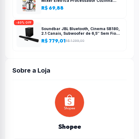
Mixer Elétrica Processador Cozinha
Casa Alho – 110v-220v
R$ 69,88
-40% OFF
Soundbar JBL Bluetooth, Cinema SB180,
2.1 Canais, Subwoofer de 6,5″ Sem Fio
110W RMS
R$ 779,01
R$ 1.299,00
Sobre a Loja
Shopee