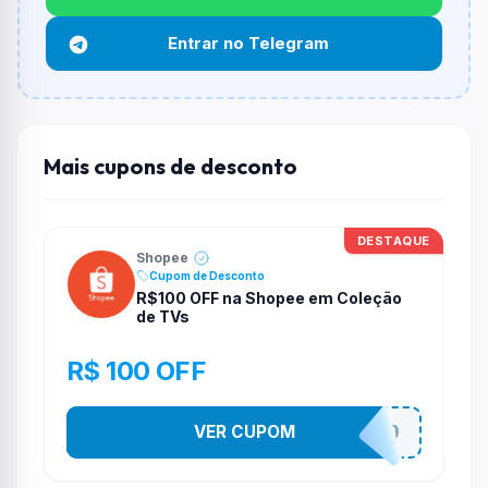
Não informado ou sem limite.
Entrar no Telegram
Funciona em qualquer produto?
Não necessariamente. Depende de itens participantes
e alguns vendedores ou produtos especificos podem
não aceitar cupons.
Mais cupons de desconto
DESTAQUE
Shopee
Cupom de Desconto
R$100 OFF na Shopee em Coleção
de TVs
R$ 100 OFF
VER CUPOM
TV100