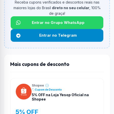
Receba cupons verificados e descontos reais nas
O valor minimo de compra é R$ 599,00.
maiores lojas do Brasil
direto no seu celular
, 100%
de graça!
Qual é o desconto máximo?
Não informado ou sem limite.
Entrar no Grupo WhatsApp
Funciona em qualquer produto?
Entrar no Telegram
Não necessariamente. Depende de itens participantes
e alguns vendedores ou produtos especificos podem
não aceitar cupons.
Mais cupons de desconto
Shopee
Cupom de Desconto
5% OFF na Loja Yesop Oficial na
Shopee
5% OFF