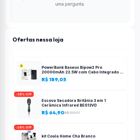
uma pergunta.
Ofertas nessa loja
PowerBank Baseus Bipow2 Pro
20000mAh 22.5W com Cabo Integrado e
Display Digital EnerFill FC51
R$ 189,05
-38% OFF
Escova Secadora Britânia 3 em 1
Cerâmica Infrared BES13VD
R$ 64,90
R$ 104,41
-26% OFF
kit Coala Home Chá Branco