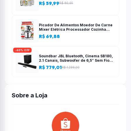
R$ 59,99
R$ 80,65
Picador De Alimentos Moedor De Carne
Mixer Elétrica Processador Cozinha
Casa Alho – 110v-220v
R$ 69,88
-40% OFF
Soundbar JBL Bluetooth, Cinema SB180,
2.1 Canais, Subwoofer de 6,5″ Sem Fio
110W RMS
R$ 779,01
R$ 1.299,00
Sobre a Loja