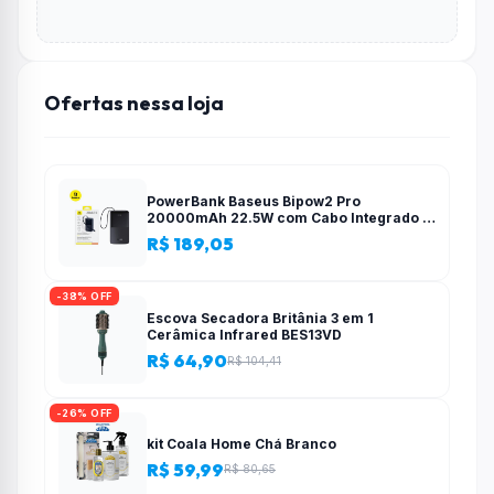
Ofertas nessa loja
PowerBank Baseus Bipow2 Pro
20000mAh 22.5W com Cabo Integrado e
Display Digital EnerFill FC51
R$ 189,05
-38% OFF
Escova Secadora Britânia 3 em 1
Cerâmica Infrared BES13VD
R$ 64,90
R$ 104,41
-26% OFF
kit Coala Home Chá Branco
R$ 59,99
R$ 80,65