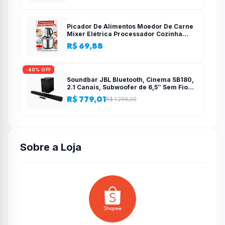
Picador De Alimentos Moedor De Carne
Mixer Elétrica Processador Cozinha
Casa Alho – 110v-220v
R$ 69,88
-40% OFF
Soundbar JBL Bluetooth, Cinema SB180,
2.1 Canais, Subwoofer de 6,5″ Sem Fio
110W RMS
R$ 779,01
R$ 1.299,00
Sobre a Loja