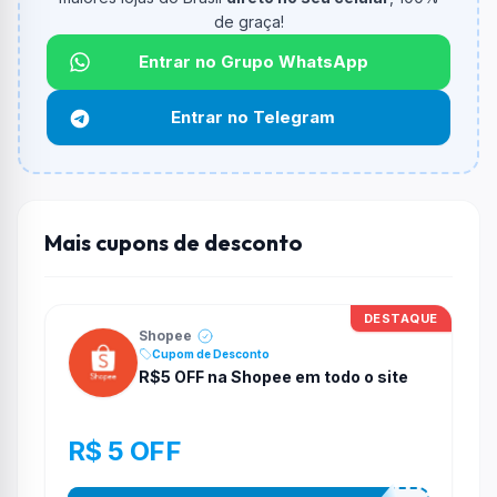
Qual é o desconto máximo?
de graça!
Não informado ou sem limite.
Entrar no Grupo WhatsApp
Funciona em qualquer produto?
Não necessariamente. Depende de itens participantes
Entrar no Telegram
e alguns vendedores ou produtos especificos podem
não aceitar cupons.
Mais cupons de desconto
DESTAQUE
Shopee
Cupom de Desconto
R$5 OFF na Shopee em todo o site
R$ 5 OFF