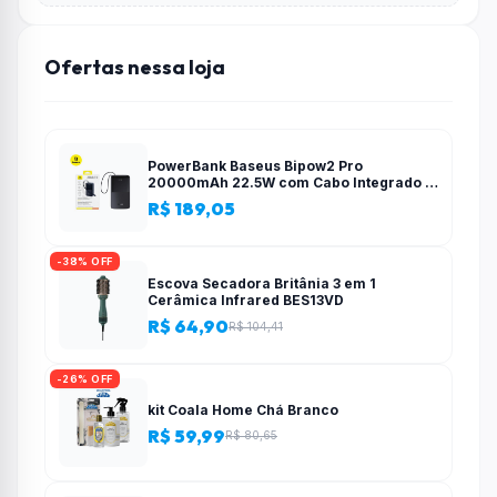
Ofertas nessa loja
PowerBank Baseus Bipow2 Pro
20000mAh 22.5W com Cabo Integrado e
Display Digital EnerFill FC51
R$ 189,05
-38% OFF
Escova Secadora Britânia 3 em 1
Cerâmica Infrared BES13VD
R$ 64,90
R$ 104,41
-26% OFF
kit Coala Home Chá Branco
R$ 59,99
R$ 80,65