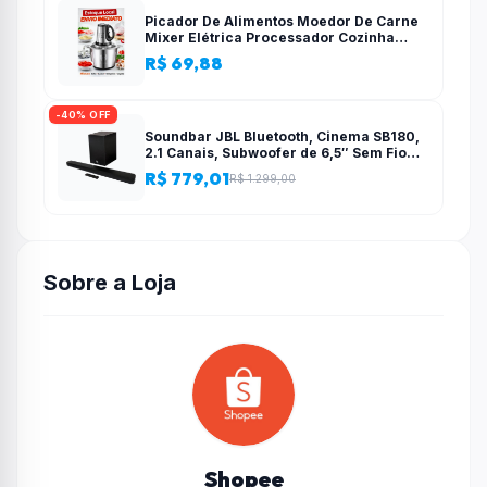
Picador De Alimentos Moedor De Carne
Mixer Elétrica Processador Cozinha
Casa Alho – 110v-220v
R$ 69,88
-40% OFF
Soundbar JBL Bluetooth, Cinema SB180,
2.1 Canais, Subwoofer de 6,5″ Sem Fio
110W RMS
R$ 779,01
R$ 1.299,00
Sobre a Loja
Shopee