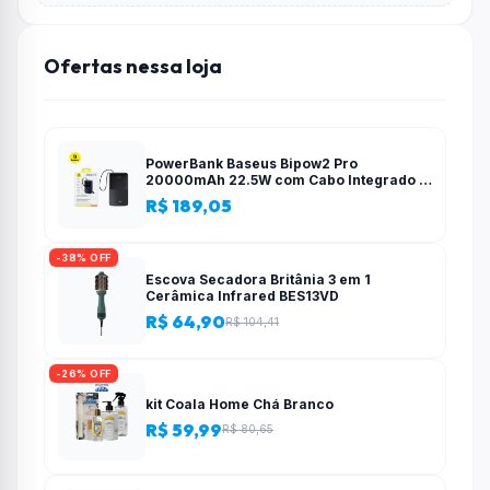
Ofertas nessa loja
PowerBank Baseus Bipow2 Pro
20000mAh 22.5W com Cabo Integrado e
Display Digital EnerFill FC51
R$ 189,05
-38% OFF
Escova Secadora Britânia 3 em 1
Cerâmica Infrared BES13VD
R$ 64,90
R$ 104,41
-26% OFF
kit Coala Home Chá Branco
R$ 59,99
R$ 80,65