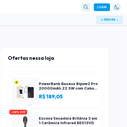
LOGIN
ENVIAR
Ofertas nessa loja
PowerBank Baseus Bipow2 Pro
20000mAh 22.5W com Cabo
Integrado e Display Digital
R$ 189,05
EnerFill FC51
-38% OFF
Escova Secadora Britânia 3 em
1 Cerâmica Infrared BES13VD