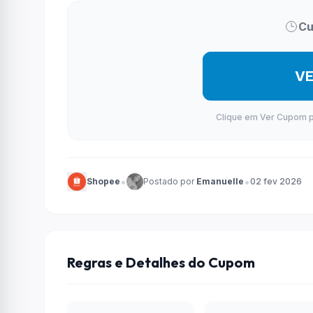
Cu
V
Clique em Ver Cupom par
•
•
Shopee
Postado por
Emanuelle
02 fev 2026
Regras e Detalhes do Cupom