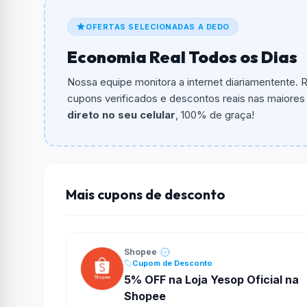
O cupom dá
R$ 3,00
em compras.
OFERTAS SELECIONADAS A DEDO
Qual é o valor minimo de compra?
Economia Real Todos os Dias
O valor minimo de compra é R$ 150,00.
Nossa equipe monitora a internet diariamentente.
Qual é o desconto máximo?
cupons verificados e descontos reais nas maiores l
Não informado ou sem limite.
direto no seu celular
, 100% de graça!
Funciona em qualquer produto?
Não necessariamente. Depende de itens partic
podem não aceitar cupons.
Mais cupons de desconto
Shopee
Cupom de Desconto
5% OFF na Loja Yesop Oficial na
Shopee