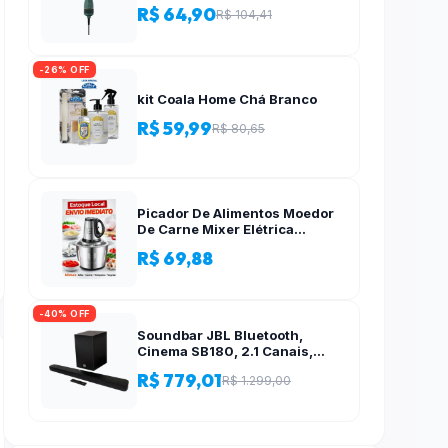
R$ 64,90
R$ 104,41
-26% OFF
kit Coala Home Chá Branco
R$ 59,99
R$ 80,65
Picador De Alimentos Moedor
De Carne Mixer Elétrica
Processador Cozinha Casa
R$ 69,88
Alho – 110v-220v
-40% OFF
Soundbar JBL Bluetooth,
Cinema SB180, 2.1 Canais,
Subwoofer de 6,5″ Sem Fio
R$ 779,01
R$ 1.299,00
110W RMS