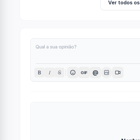
Ver todos o
I
@
B
S
GIF