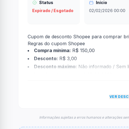
Status
Início
Expirado / Esgotado
02/02/2026 00:00
Cupom de desconto Shopee para comprar br
Regras do cupom Shopee
Compra mínima:
R$ 150,00
Desconto:
R$ 3,00
Desconto máximo:
Não informado / Sem li
Vencimento:
Válido até 27/02/2026
Na prática, a empresa
Shopee
dará um descon
econtradas informações sobre restrição de t
VER DES
FAQ – Cupom Shopee
Qual é o código de desconto?
O código é
BRASFEB01
.
Informações sujeitas a erros humanos e alterações sem
De quanto é o desconto?