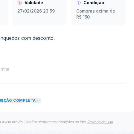
Validade
Condição
27/02/2026 23:59
Compras acima de
R$ 150
inquedos com desconto.
mite
to de R$ 3,00 no total do carrinho, não foram
eto máximo para esse cupom.
CRIÇÃO COMPLETA
 aviso prévio. Confira sempre as condições na loja.
Termos de Uso
.