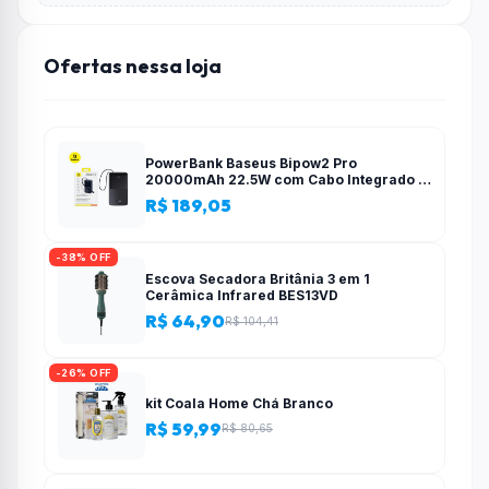
Ofertas nessa loja
PowerBank Baseus Bipow2 Pro
20000mAh 22.5W com Cabo Integrado e
Display Digital EnerFill FC51
R$ 189,05
-38% OFF
Escova Secadora Britânia 3 em 1
Cerâmica Infrared BES13VD
R$ 64,90
R$ 104,41
-26% OFF
kit Coala Home Chá Branco
R$ 59,99
R$ 80,65