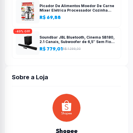
Picador De Alimentos Moedor De Carne
Mixer Elétrica Processador Cozinha
Casa Alho – 110v-220v
R$ 69,88
-40% OFF
Soundbar JBL Bluetooth, Cinema SB180,
2.1 Canais, Subwoofer de 6,5″ Sem Fio
110W RMS
R$ 779,01
R$ 1.299,00
Sobre a Loja
Shopee