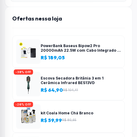
Ofertas nessa loja
PowerBank Baseus Bipow2 Pro
20000mAh 22.5W com Cabo Integrado e
Display Digital EnerFill FC51
R$ 189,05
-38% OFF
Escova Secadora Britânia 3 em 1
Cerâmica Infrared BES13VD
R$ 64,90
R$ 104,41
-26% OFF
kit Coala Home Chá Branco
R$ 59,99
R$ 80,65