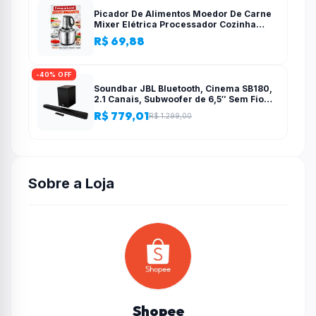
Picador De Alimentos Moedor De Carne
Mixer Elétrica Processador Cozinha
Casa Alho – 110v-220v
R$ 69,88
-40% OFF
Soundbar JBL Bluetooth, Cinema SB180,
2.1 Canais, Subwoofer de 6,5″ Sem Fio
110W RMS
R$ 779,01
R$ 1.299,00
Sobre a Loja
Shopee