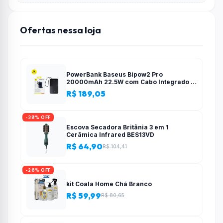
Ofertas nessa loja
PowerBank Baseus Bipow2 Pro
20000mAh 22.5W com Cabo Integrado e
Display Digital EnerFill FC51
R$ 189,05
-38% OFF
Escova Secadora Britânia 3 em 1
Cerâmica Infrared BES13VD
R$ 64,90
R$ 104,41
-26% OFF
kit Coala Home Chá Branco
R$ 59,99
R$ 80,65