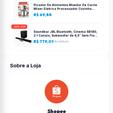
Picador De Alimentos Moedor De Carne
Mixer Elétrica Processador Cozinha
Casa Alho – 110v-220v
R$ 69,88
-40% OFF
Soundbar JBL Bluetooth, Cinema SB180,
2.1 Canais, Subwoofer de 6,5″ Sem Fio
110W RMS
R$ 779,01
R$ 1.299,00
Sobre a Loja
Shopee