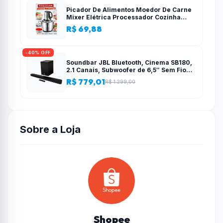
Picador De Alimentos Moedor De Carne
Mixer Elétrica Processador Cozinha
Casa Alho – 110v-220v
R$ 69,88
-40% OFF
Soundbar JBL Bluetooth, Cinema SB180,
2.1 Canais, Subwoofer de 6,5″ Sem Fio
110W RMS
R$ 779,01
R$ 1.299,00
Sobre a Loja
Shopee