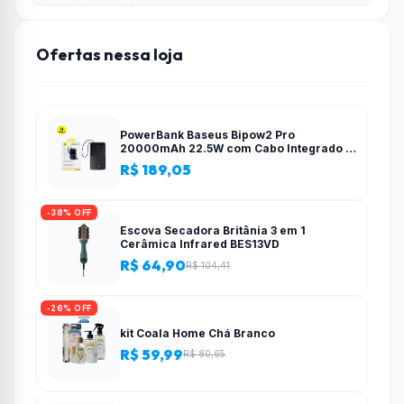
Ofertas nessa loja
PowerBank Baseus Bipow2 Pro
20000mAh 22.5W com Cabo Integrado e
Display Digital EnerFill FC51
R$ 189,05
-38% OFF
Escova Secadora Britânia 3 em 1
Cerâmica Infrared BES13VD
R$ 64,90
R$ 104,41
-26% OFF
kit Coala Home Chá Branco
R$ 59,99
R$ 80,65