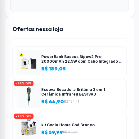
Ofertas nessa loja
PowerBank Baseus Bipow2 Pro
20000mAh 22.5W com Cabo Integrado e
Display Digital EnerFill FC51
R$ 189,05
-38% OFF
Escova Secadora Britânia 3 em 1
Cerâmica Infrared BES13VD
R$ 64,90
R$ 104,41
-26% OFF
kit Coala Home Chá Branco
R$ 59,99
R$ 80,65