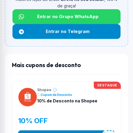
Qual é o desconto máximo?
de graça!
Não informado ou sem limite.
Entrar no Grupo WhatsApp
Funciona em qualquer produto?
Não necessariamente. Depende de itens participantes
Entrar no Telegram
e alguns vendedores ou produtos especificos podem
não aceitar cupons.
Mais cupons de desconto
DESTAQUE
Shopee
Cupom de Desconto
10% de Desconto na Shopee
10% OFF