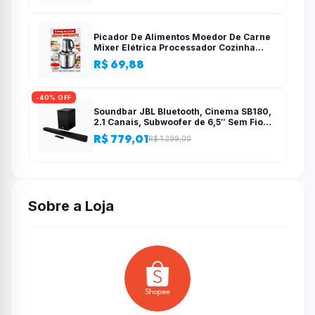
Picador De Alimentos Moedor De Carne
Mixer Elétrica Processador Cozinha
Casa Alho – 110v-220v
R$ 69,88
-40% OFF
Soundbar JBL Bluetooth, Cinema SB180,
2.1 Canais, Subwoofer de 6,5″ Sem Fio
110W RMS
R$ 779,01
R$ 1.299,00
Sobre a Loja