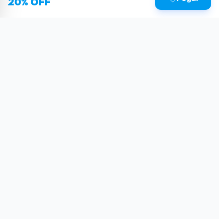
20% OFF
Sua dose diária de poder tecnológico.
Reviews, tutoriais e as últimas novidades do
mundo Tech.
SIGA-NOS