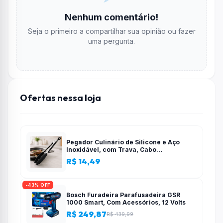
Nenhum comentário!
Seja o primeiro a compartilhar sua opinião ou fazer
uma pergunta.
Ofertas nessa loja
Pegador Culinário de Silicone e Aço
Inoxidável, com Trava, Cabo
Antiderrapante, Multiuso, Preto, de 28
R$ 14,49
cm, Para salada, pastas, cozinha
-43% OFF
Bosch Furadeira Parafusadeira GSR
1000 Smart, Com Acessórios, 12 Volts
R$ 249,87
R$ 439,99