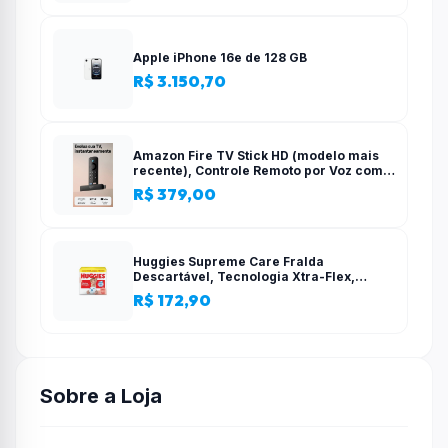
Apple iPhone 16e de 128 GB
R$ 3.150,70
Amazon Fire TV Stick HD (modelo mais
recente), Controle Remoto por Voz com
Alexa, alimentado pela TV, com
R$ 379,00
configuração simples
Huggies Supreme Care Fralda
Descartável, Tecnologia Xtra-Flex,
Canais em X, Máxima Proteção, XG, 140
R$ 172,90
Unidades
Sobre a Loja