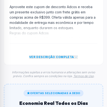
Aproveite este cupom de desconto Adcos e receba
um presente exclusivo junto com frete grátis em
compras acima de R$399. Oferta válida apenas para a
modalidade de entrega mais econômica e por tempo
limitado, enquanto durarem os estoques.
Regras do cupom Adcos
Compra mínima:
Não exigida ou Não informada
Desconto:
R$ 0,00
Desconto máximo:
Não informado / Sem limite
Vencimento:
Válido até 31/12/2025
VER DESCRIÇÃO COMPLETA
Na prática, a empresa
Adcos
dará um desconto de R$
0,00 no total do carrinho, não foram econtradas
Informações sujeitas a erros humanos e alterações sem aviso
prévio. Confira sempre as condições na loja.
Termos de Uso
.
informações sobre restrição de teto máximo para esse
cupom.
FAQ – Cupom Adcos
Qual é o código de desconto?
OFERTAS SELECIONADAS A DEDO
O código é
ativado direto no link
.
Economia Real Todos os Dias