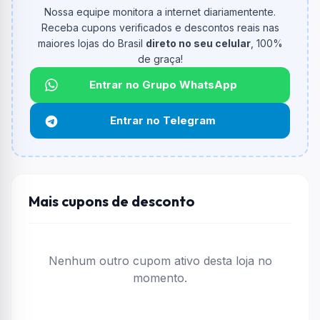
De quanto é o desconto?
Nossa equipe monitora a internet diariamentente.
O cupom dá
R$ 0,00
em compras.
Receba cupons verificados e descontos reais nas
maiores lojas do Brasil
direto no seu celular
, 100%
Qual é o valor minimo de compra?
de graça!
O valor minimo de compra é Não exigido ou Não
informado.
Entrar no Grupo WhatsApp
Qual é o desconto máximo?
Entrar no Telegram
Não informado ou sem limite.
Funciona em qualquer produto?
Não necessariamente. Depende de itens participantes
e alguns vendedores ou produtos especificos podem
Mais cupons de desconto
não aceitar cupons.
Nenhum outro cupom ativo desta loja no
momento.