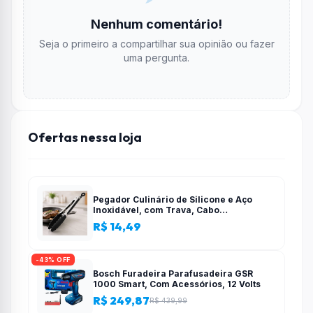
Nenhum comentário!
Seja o primeiro a compartilhar sua opinião ou fazer
uma pergunta.
Ofertas nessa loja
Pegador Culinário de Silicone e Aço
Inoxidável, com Trava, Cabo
Antiderrapante, Multiuso, Preto, de 28
R$ 14,49
cm, Para salada, pastas, cozinha
-43% OFF
Bosch Furadeira Parafusadeira GSR
1000 Smart, Com Acessórios, 12 Volts
R$ 249,87
R$ 439,99