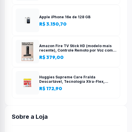
Apple iPhone 16e de 128 GB
R$ 3.150,70
Amazon Fire TV Stick HD (modelo mais
recente), Controle Remoto por Voz com
Alexa, alimentado pela TV, com
R$ 379,00
configuração simples
Huggies Supreme Care Fralda
Descartável, Tecnologia Xtra-Flex,
Canais em X, Máxima Proteção, XG, 140
R$ 172,90
Unidades
Sobre a Loja