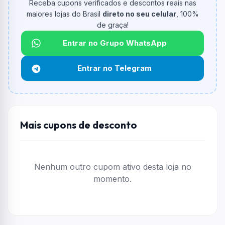
Receba cupons verificados e descontos reais nas
Qual é o valor minimo de compra?
maiores lojas do Brasil
direto no seu celular
, 100%
O valor minimo de compra é R$ 79,00.
de graça!
Qual é o desconto máximo?
Entrar no Grupo WhatsApp
Não informado ou sem limite.
Entrar no Telegram
Funciona em qualquer produto?
Não necessariamente. Depende de itens participantes
e alguns vendedores ou produtos especificos podem
não aceitar cupons.
Mais cupons de desconto
Nenhum outro cupom ativo desta loja no
momento.