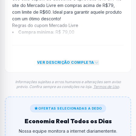
site do Mercado Livre em compras acima de R$79,
com limite de R$60. Ideal para garantir aquele produto
com um ótimo desconto!
Regras do cupom Mercado Livre
Compra mínima:
R$ 79,00
Desconto:
15% OFF
Desconto máximo:
Não informado / Sem limite
Vencimento:
Válido até 10/11/2025
VER DESCRIÇÃO COMPLETA
Na prática, a empresa
Mercado Livre
dará um
desconto de 15% no total do carrinho, não foram
econtradas informações sobre restrição de teto
Informações sujeitas a erros humanos e alterações sem aviso
prévio. Confira sempre as condições na loja.
Termos de Uso
.
máximo para esse cupom.
FAQ – Cupom Mercado Livre
Qual é o código de desconto?
O código é
APROVEITAHOJE
.
OFERTAS SELECIONADAS A DEDO
Economia Real Todos os Dias
De quanto é o desconto?
O cupom dá
15% OFF
em compras.
Nossa equipe monitora a internet diariamentente.