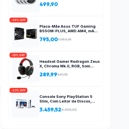
499,90
-25% OFF
Placa-Mãe Asus TUF Gaming
B550M-PLUS, AMD AM4, mATX
, DDR4, M.2, Aura para fita RGB
795,00
1.063,16
– 90MB14A0-C1BAY0
-15% OFF
Headset Gamer Redragon Zeus
X, Chroma Mk.II, RGB, Som
Surround 7.1, Drivers 53mm,
289,99
341,16
USB, Preto e Vermelho – H510-
RGB
-23% OFF
Console Sony PlayStation 5
Slim, Com Leitor de Discos,
SSD 1TB, Controle Sem Fio
3.459,52
4.499,00
DualSense + 2 Jogos –
1000038858