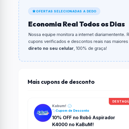
De quanto é o desconto?
OFERTAS SELECIONADAS A DEDO
O cupom dá
R$ 150,00
em compras.
Economia Real Todos os Dias
Qual é o valor minimo de compra?
O valor minimo de compra é Não exigido ou 
Nossa equipe monitora a internet diariamentente.
cupons verificados e descontos reais nas maiores l
Qual é o desconto máximo?
direto no seu celular
, 100% de graça!
Não informado ou sem limite.
Funciona em qualquer produto?
Não necessariamente. Depende de itens partic
podem não aceitar cupons.
Mais cupons de desconto
DESTAQ
Kabum!
Cupom de Desconto
10% OFF no Robô Aspirador
K4000 no KaBuM!