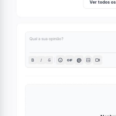
Ver todos o
I
@
B
S
GIF