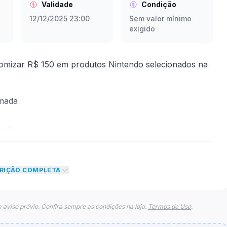
Validade
Condição
12/12/2025 23:00
Sem valor mínimo
exigido
omizar R$ 150 em produtos Nintendo selecionados na
rmada
mite
to de R$ 150,00 no total do carrinho, não foram
CRIÇÃO COMPLETA
eto máximo para esse cupom.
 aviso prévio. Confira sempre as condições na loja.
Termos de Uso
.