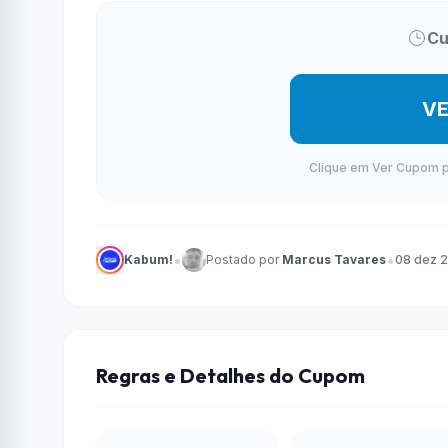
Cu
V
Clique em Ver Cupom par
•
•
Kabum!
Postado por
Marcus Tavares
08 dez 
Regras e Detalhes do Cupom