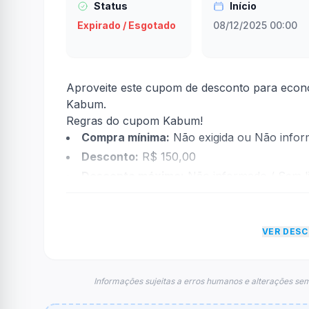
Status
Início
Expirado / Esgotado
08/12/2025 00:00
Aproveite este cupom de desconto para econ
Kabum.
Regras do cupom Kabum!
Compra mínima:
Não exigida ou Não info
Desconto:
R$ 150,00
Desconto máximo:
Não informado / Sem li
Vencimento:
Válido até 12/12/2025
Na prática, a empresa
Kabum!
dará um descon
VER DES
econtradas informações sobre restrição de t
FAQ – Cupom Kabum!
Qual é o código de desconto?
Informações sujeitas a erros humanos e alterações sem
O código é
NINTENDO150
.