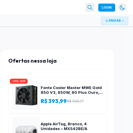
LOGIN
ENVIAR
Ofertas nessa loja
-31% OFF
Fonte Cooler Master MWE Gold
850 V3, 850W, 80 Plus Ouro,
ATX 3.1, PFC Ativo, Preto – MPE-
R$ 393,99
R$ 568,17
8506-ACAG-BBR
Apple AirTag, Branco, 4
Unidades – MX542BE/A