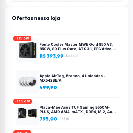
Ofertas nessa loja
-31% OFF
Fonte Cooler Master MWE Gold 850 V3,
850W, 80 Plus Ouro, ATX 3.1, PFC Ativo,
Preto – MPE-8506-ACAG-BBR
R$ 393,99
R$ 568,17
Apple AirTag, Branco, 4 Unidades –
MX542BE/A
499,90
-25% OFF
Placa-Mãe Asus TUF Gaming B550M-
PLUS, AMD AM4, mATX , DDR4, M.2, Aura
para fita RGB – 90MB14A0-C1BAY0
795,00
1.063,16
-15% OFF