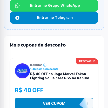
Não informado ou sem limite.
Entrar no Grupo WhatsApp
Funciona em qualquer produto?
Entrar no Telegram
Não necessariamente. Depende de itens participantes
e alguns vendedores ou produtos especificos podem
não aceitar cupons.
Mais cupons de desconto
DESTAQUE
Kabum!
Cupom de Desconto
R$ 40 OFF no Jogo Marvel Tokon
Fighting Souls para PS5 na Kabum
R$ 40 OFF
VER CUPOM
MARVELTOKON