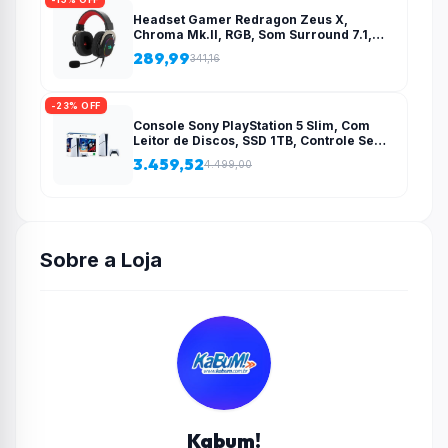
Headset Gamer Redragon Zeus X,
Chroma Mk.II, RGB, Som Surround 7.1,
Drivers 53mm, USB, Preto e Vermelho –
289,99
341,16
H510-RGB
-23% OFF
Console Sony PlayStation 5 Slim, Com
Leitor de Discos, SSD 1TB, Controle Sem
Fio DualSense + 2 Jogos – 1000038858
3.459,52
4.499,00
Sobre a Loja
Kabum!