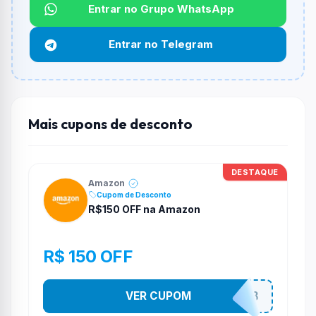
Qual é o desconto máximo?
Entrar no Grupo WhatsApp
Não informado ou sem limite.
Entrar no Telegram
Funciona em qualquer produto?
Não necessariamente. Depende de itens participantes
e alguns vendedores ou produtos especificos podem
não aceitar cupons.
Mais cupons de desconto
DESTAQUE
Amazon
Cupom de Desconto
R$150 OFF na Amazon
R$ 150 OFF
VER CUPOM
ULTIMO8DO8