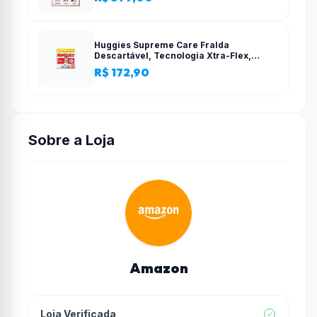
configuração simples
Huggies Supreme Care Fralda
Descartável, Tecnologia Xtra-Flex,
Canais em X, Máxima Proteção, XG, 140
R$ 172,90
Unidades
Sobre a Loja
Amazon
Loja Verificada