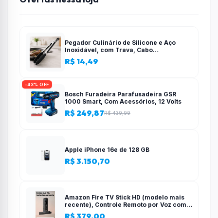
Pegador Culinário de Silicone e Aço
Inoxidável, com Trava, Cabo
Antiderrapante, Multiuso, Preto, de 28
R$ 14,49
cm, Para salada, pastas, cozinha
-43% OFF
Bosch Furadeira Parafusadeira GSR
1000 Smart, Com Acessórios, 12 Volts
R$ 249,87
R$ 439,99
Apple iPhone 16e de 128 GB
R$ 3.150,70
Amazon Fire TV Stick HD (modelo mais
recente), Controle Remoto por Voz com
Alexa, alimentado pela TV, com
R$ 379,00