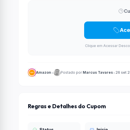
Cu
Ace
Clique em Acessar Desconto
•
•
Amazon
Postado por
Marcus Tavares
26 set 
Regras e Detalhes do Cupom
Status
Início