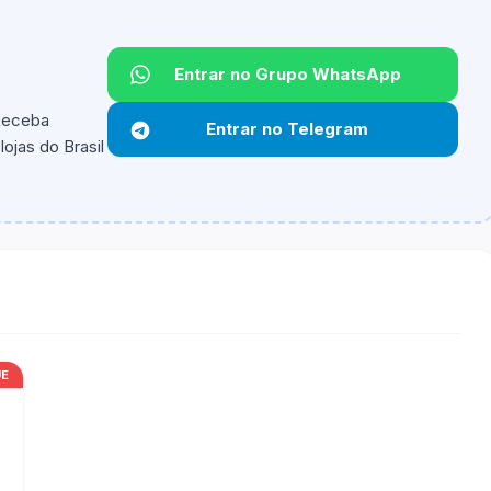
Entrar no Grupo WhatsApp
Não informado.
 Receba
Entrar no Telegram
ojas do Brasil
ipantes e alguns vendedores ou produtos especificos
UE