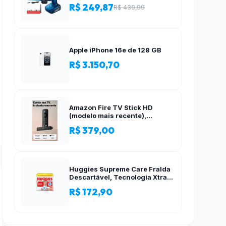
Acessórios, 12 Volts
R$ 249,87
R$ 439,99
Apple iPhone 16e de 128 GB
R$ 3.150,70
Amazon Fire TV Stick HD
(modelo mais recente),
Controle Remoto por Voz com
R$ 379,00
Alexa, alimentado pela TV, com
configuração simples
Huggies Supreme Care Fralda
Descartável, Tecnologia Xtra-
Flex, Canais em X, Máxima
R$ 172,90
Proteção, XG, 140 Unidades