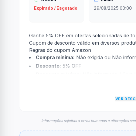
Expirado / Esgotado
29/08/2025 00:00
Ganhe 5% OFF em ofertas selecionadas de fon
Cupom de desconto válido em diversos produt
Regras do cupom Amazon
Compra mínima:
Não exigida ou Não info
Desconto:
5% OFF
Desconto máximo:
Não informado / Sem li
Vencimento:
Válido até 28/09/2025
Na prática, a empresa
Amazon
dará um desco
VER DES
informações sobre restrição de teto máximo 
FAQ – Cupom Amazon
Qual é o código de desconto?
Informações sujeitas a erros humanos e alterações sem
O código é
ativado direto no link
.