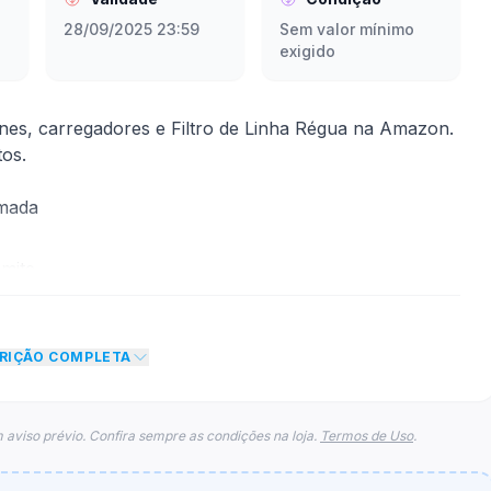
28/09/2025 23:59
Sem valor mínimo
exigido
es, carregadores e Filtro de Linha Régua na Amazon.
os.
rmada
mite
nto de 5% no total do carrinho, não foram econtradas
CRIÇÃO COMPLETA
para esse cupom.
 aviso prévio. Confira sempre as condições na loja.
Termos de Uso
.