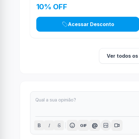
10% OFF
Acessar Desconto
Ver todos o
I
@
B
S
GIF