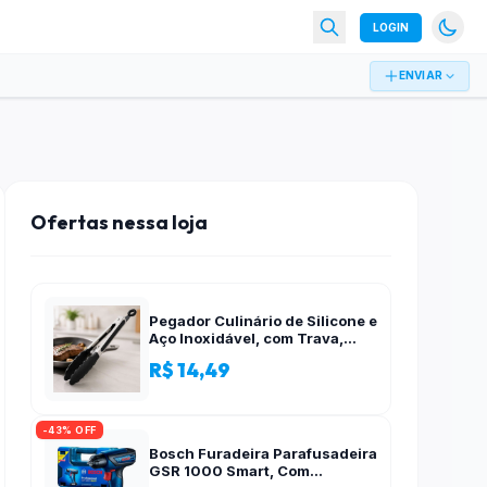
LOGIN
ENVIAR
Ofertas nessa loja
Pegador Culinário de Silicone e
Aço Inoxidável, com Trava,
Cabo Antiderrapante, Multiuso,
R$ 14,49
Preto, de 28 cm, Para salada,
pastas, cozinha
-43% OFF
Bosch Furadeira Parafusadeira
GSR 1000 Smart, Com