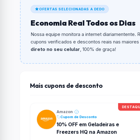
De quanto é o desconto?
OFERTAS SELECIONADAS A DEDO
O cupom dá
5% OFF
em compras.
Economia Real Todos os Dias
Qual é o valor minimo de compra?
O valor minimo de compra é Não exigido ou 
Nossa equipe monitora a internet diariamentente.
cupons verificados e descontos reais nas maiores l
Qual é o desconto máximo?
direto no seu celular
, 100% de graça!
Não informado ou sem limite.
Funciona em qualquer produto?
Não necessariamente. Depende de itens partic
podem não aceitar cupons.
Mais cupons de desconto
DESTAQ
Amazon
Cupom de Desconto
10% OFF em Geladeiras e
Freezers HQ na Amazon