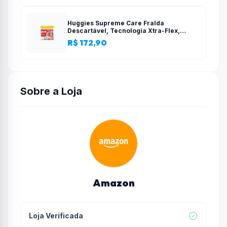
Huggies Supreme Care Fralda
Descartável, Tecnologia Xtra-Flex,
Canais em X, Máxima Proteção, XG, 140
R$ 172,90
Unidades
Sobre a Loja
Amazon
Loja Verificada