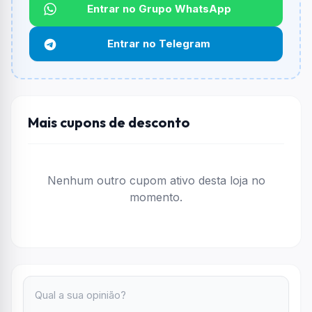
Não informado ou sem limite.
Entrar no Grupo WhatsApp
Funciona em qualquer produto?
Entrar no Telegram
Não necessariamente. Depende de itens participantes
e alguns vendedores ou produtos especificos podem
não aceitar cupons.
Mais cupons de desconto
Nenhum outro cupom ativo desta loja no
momento.