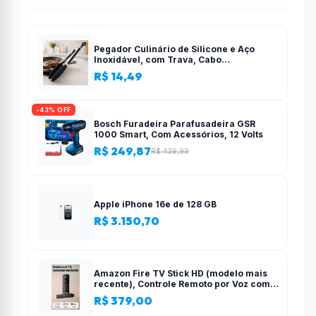
Pegador Culinário de Silicone e Aço
Inoxidável, com Trava, Cabo
Antiderrapante, Multiuso, Preto, de 28
R$ 14,49
cm, Para salada, pastas, cozinha
-43% OFF
Bosch Furadeira Parafusadeira GSR
1000 Smart, Com Acessórios, 12 Volts
R$ 249,87
R$ 439,99
Apple iPhone 16e de 128 GB
R$ 3.150,70
Amazon Fire TV Stick HD (modelo mais
recente), Controle Remoto por Voz com
Alexa, alimentado pela TV, com
R$ 379,00
configuração simples