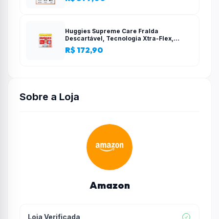
configuração simples
Huggies Supreme Care Fralda
Descartável, Tecnologia Xtra-Flex,
Canais em X, Máxima Proteção, XG, 140
R$ 172,90
Unidades
Sobre a Loja
Amazon
Loja Verificada