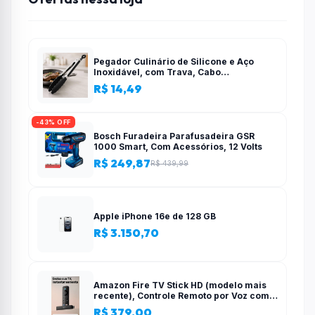
Pegador Culinário de Silicone e Aço
Inoxidável, com Trava, Cabo
Antiderrapante, Multiuso, Preto, de 28
R$ 14,49
cm, Para salada, pastas, cozinha
-43% OFF
Bosch Furadeira Parafusadeira GSR
1000 Smart, Com Acessórios, 12 Volts
R$ 249,87
R$ 439,99
Apple iPhone 16e de 128 GB
R$ 3.150,70
Amazon Fire TV Stick HD (modelo mais
recente), Controle Remoto por Voz com
Alexa, alimentado pela TV, com
R$ 379,00