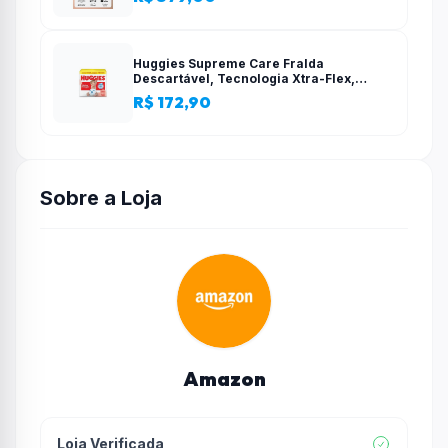
configuração simples
Huggies Supreme Care Fralda
Descartável, Tecnologia Xtra-Flex,
Canais em X, Máxima Proteção, XG, 140
R$ 172,90
Unidades
Sobre a Loja
Amazon
Loja Verificada