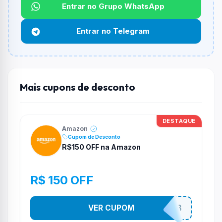
Qual é o desconto máximo?
Entrar no Grupo WhatsApp
Não informado ou sem limite.
Entrar no Telegram
Funciona em qualquer produto?
Não necessariamente. Depende de itens participantes
e alguns vendedores ou produtos especificos podem
não aceitar cupons.
Mais cupons de desconto
DESTAQUE
Amazon
Cupom de Desconto
R$150 OFF na Amazon
R$ 150 OFF
VER CUPOM
ULTIMO8DO8