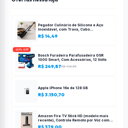
Pegador Culinário de Silicone e Aço
Inoxidável, com Trava, Cabo
Antiderrapante, Multiuso, Preto, de 28
R$ 14,49
cm, Para salada, pastas, cozinha
-43% OFF
Bosch Furadeira Parafusadeira GSR
1000 Smart, Com Acessórios, 12 Volts
R$ 249,87
R$ 439,99
Apple iPhone 16e de 128 GB
R$ 3.150,70
Amazon Fire TV Stick HD (modelo mais
recente), Controle Remoto por Voz com
Alexa, alimentado pela TV, com
R$ 379,00