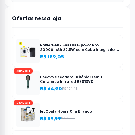
Ofertas nessa loja
PowerBank Baseus Bipow2 Pro
20000mAh 22.5W com Cabo Integrado e
Display Digital EnerFill FC51
R$ 189,05
-38% OFF
Escova Secadora Britânia 3 em 1
Cerâmica Infrared BES13VD
R$ 64,90
R$ 104,41
-26% OFF
kit Coala Home Chá Branco
R$ 59,99
R$ 80,65