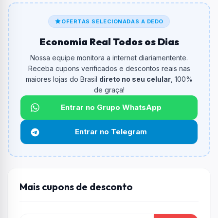
Qual é o código de desconto?
O código é
ativado direto no link
.
OFERTAS SELECIONADAS A DEDO
Economia Real Todos os Dias
De quanto é o desconto?
O cupom dá
R$ 200,00
em compras.
Nossa equipe monitora a internet diariamentente.
Receba cupons verificados e descontos reais nas
Qual é o valor minimo de compra?
maiores lojas do Brasil
direto no seu celular
, 100%
O valor minimo de compra é Não exigido ou Não
de graça!
informado.
Entrar no Grupo WhatsApp
Qual é o desconto máximo?
Não informado ou sem limite.
Entrar no Telegram
Funciona em qualquer produto?
Não necessariamente. Depende de itens participantes
e alguns vendedores ou produtos especificos podem
não aceitar cupons.
Mais cupons de desconto