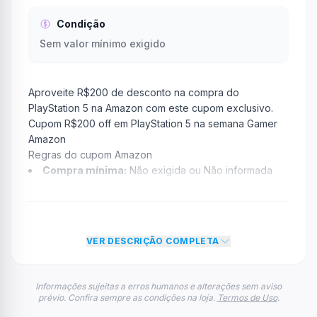
Condição
Sem valor mínimo exigido
Aproveite R$200 de desconto na compra do
PlayStation 5 na Amazon com este cupom exclusivo.
Cupom R$200 off em PlayStation 5 na semana Gamer
Amazon
Regras do cupom Amazon
Compra mínima:
Não exigida ou Não informada
Desconto:
R$ 200,00
Desconto máximo:
Não informado / Sem limite
Vencimento:
Válido até 30/08/2025
VER DESCRIÇÃO COMPLETA
Na prática, a empresa
Amazon
dará um desconto de
R$ 200,00 no total do carrinho, não foram econtradas
informações sobre restrição de teto máximo para esse
Informações sujeitas a erros humanos e alterações sem aviso
prévio. Confira sempre as condições na loja.
Termos de Uso
.
cupom.
FAQ – Cupom Amazon