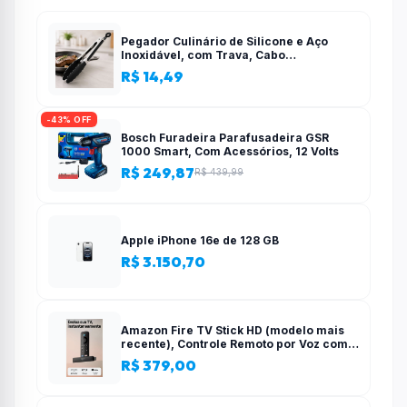
Pegador Culinário de Silicone e Aço
Inoxidável, com Trava, Cabo
Antiderrapante, Multiuso, Preto, de 28
R$ 14,49
cm, Para salada, pastas, cozinha
-43% OFF
Bosch Furadeira Parafusadeira GSR
1000 Smart, Com Acessórios, 12 Volts
R$ 249,87
R$ 439,99
Apple iPhone 16e de 128 GB
R$ 3.150,70
Amazon Fire TV Stick HD (modelo mais
recente), Controle Remoto por Voz com
Alexa, alimentado pela TV, com
R$ 379,00
configuração simples