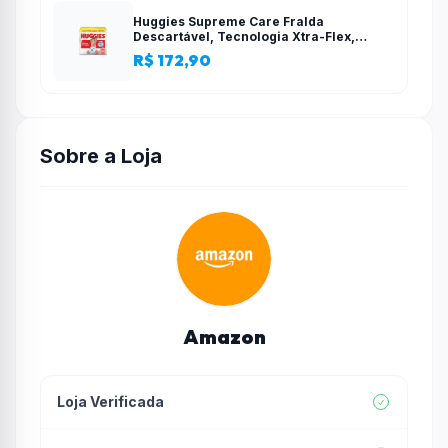
Huggies Supreme Care Fralda
Descartável, Tecnologia Xtra-Flex,
Canais em X, Máxima Proteção, XG, 140
R$ 172,90
Unidades
Sobre a Loja
Amazon
Loja Verificada