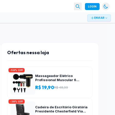
LOGIN
ENVIAR
Ofertas nessa loja
-59% OFF
Massageador Elétrico
Profissional Muscular 6
Velocidade Massagem – dfjn
R$ 19,90
R$ 48,99
-38% OFF
Cadeira de Escritório Giratória
Presidente Chesterfield Via