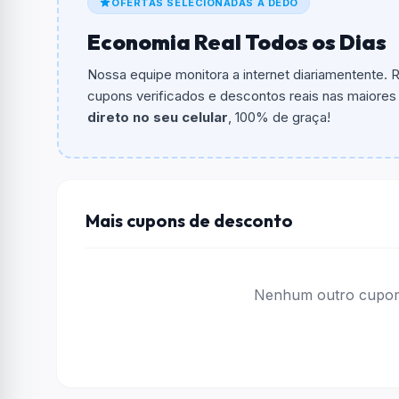
OFERTAS SELECIONADAS A DEDO
Qual é o valor minimo de compra?
Economia Real Todos os Dias
O valor minimo de compra é Não exigido ou 
Nossa equipe monitora a internet diariamentente.
Qual é o desconto máximo?
cupons verificados e descontos reais nas maiores l
Não informado ou sem limite.
direto no seu celular
, 100% de graça!
Funciona em qualquer produto?
Não necessariamente. Depende de itens partic
podem não aceitar cupons.
Mais cupons de desconto
Nenhum outro cupom 