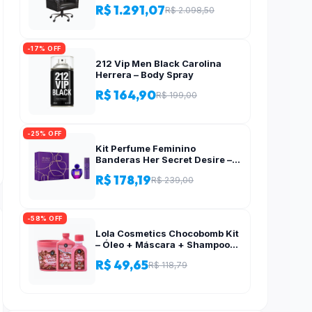
Encanto Preta
R$ 1.291,07
R$ 2.098,50
-17% OFF
212 Vip Men Black Carolina
Herrera – Body Spray
R$ 164,90
R$ 199,00
-25% OFF
Kit Perfume Feminino
Banderas Her Secret Desire –
Eau de Toilette 80ml com
R$ 178,19
R$ 239,00
Desodorante
-58% OFF
Lola Cosmetics Chocobomb Kit
– Óleo + Máscara + Shampoo
para Todos os Tipos de Cabelo
R$ 49,65
R$ 118,79
– Lola From Rio