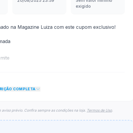
20/08/2025 23:59
Sem valor mínimo
exigido
nado na Magazine Luiza com este cupom exclusivo!
rmada
mite
m desconto de R$ 100,00 no total do carrinho, não
o de teto máximo para esse cupom.
CRIÇÃO COMPLETA
 aviso prévio. Confira sempre as condições na loja.
Termos de Uso
.