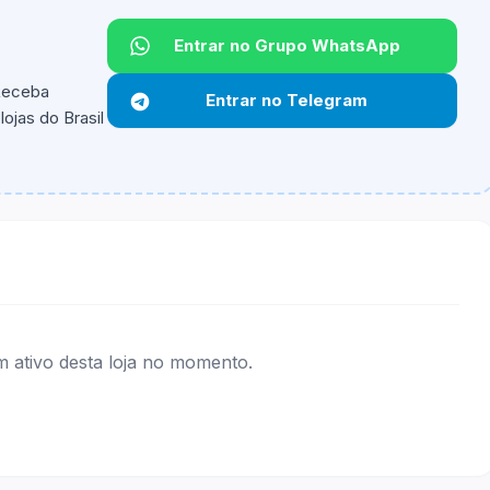
Entrar no Grupo WhatsApp
Não informado.
 Receba
Entrar no Telegram
ojas do Brasil
ipantes e alguns vendedores ou produtos especificos
ativo desta loja no momento.