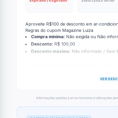
Expirado / Esgotado
20/07/2025 00:00
Aproveite R$100 de desconto em ar-condicio
Regras do cupom Magazine Luiza
Compra mínima:
Não exigida ou Não info
Desconto:
R$ 100,00
Desconto máximo:
Não informado / Sem li
Vencimento:
Válido até 20/08/2025
Na prática, a empresa
Magazine Luiza
dará u
foram econtradas informações sobre restriçã
VER DES
FAQ – Cupom Magazine Luiza
Qual é o código de desconto?
O código é
CONTAR100
.
Informações sujeitas a erros humanos e alterações sem
De quanto é o desconto?
O cupom dá
R$ 100,00
em compras.