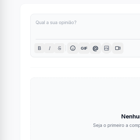
I
@
B
S
GIF
Nenhu
Seja o primeiro a comp