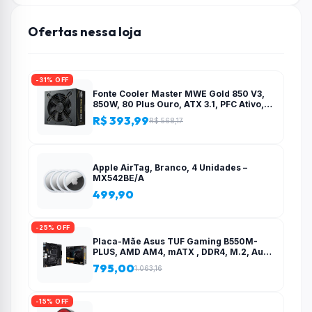
Ofertas nessa loja
-31% OFF
Fonte Cooler Master MWE Gold 850 V3,
850W, 80 Plus Ouro, ATX 3.1, PFC Ativo,
Preto – MPE-8506-ACAG-BBR
R$ 393,99
R$ 568,17
Apple AirTag, Branco, 4 Unidades –
MX542BE/A
499,90
-25% OFF
Placa-Mãe Asus TUF Gaming B550M-
PLUS, AMD AM4, mATX , DDR4, M.2, Aura
para fita RGB – 90MB14A0-C1BAY0
795,00
1.063,16
-15% OFF