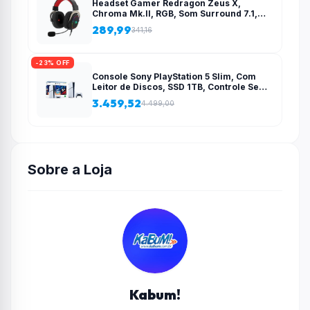
Headset Gamer Redragon Zeus X,
Chroma Mk.II, RGB, Som Surround 7.1,
Drivers 53mm, USB, Preto e Vermelho –
289,99
341,16
H510-RGB
-23% OFF
Console Sony PlayStation 5 Slim, Com
Leitor de Discos, SSD 1TB, Controle Sem
Fio DualSense + 2 Jogos – 1000038858
3.459,52
4.499,00
Sobre a Loja
Kabum!