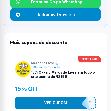
Entrar no Grupo WhatsApp
De quanto é o desconto?
O cupom dá
5% OFF
em compras.
Entrar no Telegram
Qual é o valor minimo de compra?
O valor minimo de compra é Não exigido ou Não
informado.
Mais cupons de desconto
Qual é o desconto máximo?
Não informado ou sem limite.
Funciona em qualquer produto?
DESTAQUE
Mercado Livre
Não necessariamente. Depende de itens participantes
Cupom de Desconto
e alguns vendedores ou produtos especificos podem
15% OFF no Mercado Livre em todo o
não aceitar cupons.
site acima de R$199
15% OFF
VER CUPOM
OFERTAHOJE