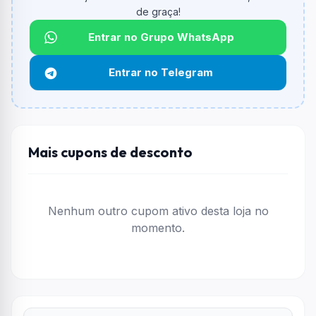
de graça!
Qual é o desconto máximo?
Não informado ou sem limite.
Entrar no Grupo WhatsApp
Funciona em qualquer produto?
Entrar no Telegram
Não necessariamente. Depende de itens participantes
e alguns vendedores ou produtos especificos podem
não aceitar cupons.
Mais cupons de desconto
Nenhum outro cupom ativo desta loja no
momento.