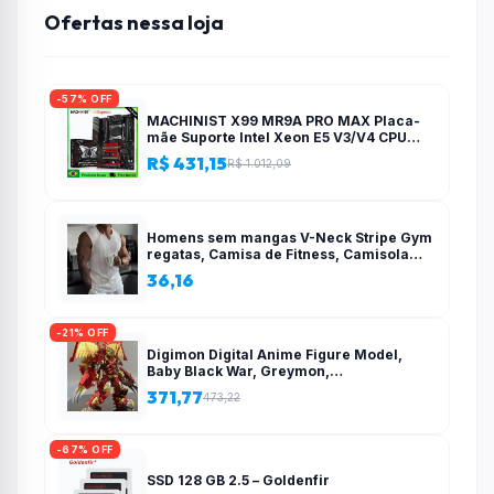
Ofertas nessa loja
-57% OFF
MACHINIST X99 MR9A PRO MAX Placa-
mãe Suporte Intel Xeon E5 V3/V4 CPU
LGA 2011-3 Processador DDR4 Quatro
R$ 431,15
R$ 1.012,09
canais RAM NVME M.2
Homens sem mangas V-Neck Stripe Gym
regatas, Camisa de Fitness, Camisola
esportiva, Roupas de ginástica, Colete de
36,16
treinamento, Novo, Verão, 2022 –
AliExpress 200000343
-21% OFF
Digimon Digital Anime Figure Model,
Baby Black War, Greymon,
Misericordioso Mode Action Brinquedos
371,77
473,22
colecionáveis para crianças, Infância
infantil – AliExpress 26
-67% OFF
SSD 128 GB 2.5 – Goldenfir