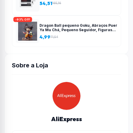
54,51
165,16
-93% OFF
Dragon Ball pequeno Goku, Abraços Puer
Ya Mu Chá, Pequeno Seguidor, Figuras
Estátua, Modelo PVC, Coleção
4,99
71,54
Brinquedos Presente, 15cm – AliExpress
Sobre a Loja
AliExpress