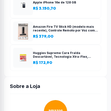
Apple iPhone 16e de 128 GB
R$ 3.150,70
Amazon Fire TV Stick HD (modelo mais
recente), Controle Remoto por Voz com
Alexa, alimentado pela TV, com
R$ 379,00
configuração simples
Huggies Supreme Care Fralda
Descartável, Tecnologia Xtra-Flex,
Canais em X, Máxima Proteção, XG, 140
R$ 172,90
Unidades
Sobre a Loja