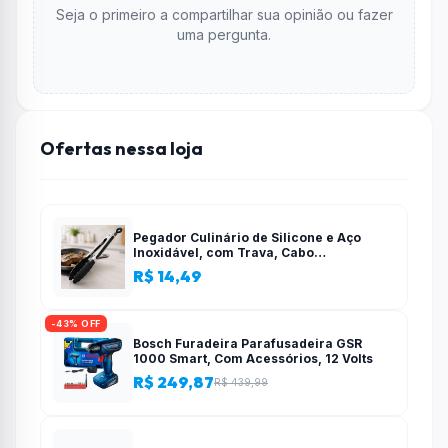
Seja o primeiro a compartilhar sua opinião ou fazer
uma pergunta.
Ofertas nessa loja
Pegador Culinário de Silicone e Aço
Inoxidável, com Trava, Cabo
Antiderrapante, Multiuso, Preto, de 28
R$ 14,49
cm, Para salada, pastas, cozinha
-43% OFF
Bosch Furadeira Parafusadeira GSR
1000 Smart, Com Acessórios, 12 Volts
R$ 249,87
R$ 439,99